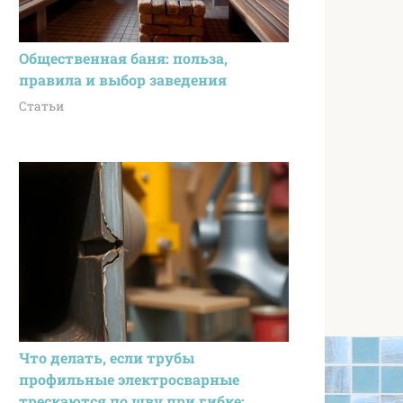
Общественная баня: польза,
правила и выбор заведения
Статьи
Что делать, если трубы
профильные электросварные
трескаются по шву при гибке: