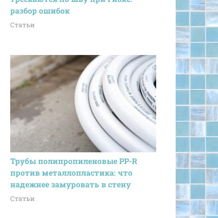
разбор ошибок
Статьи
Трубы полипропиленовые PP-R
против металлопластика: что
надежнее замуровать в стену
Статьи