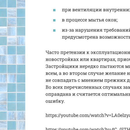
при вентиляции внутренни
в процессе мытья окон;
из-за нарушения требовани
предусмотрена возможность
Часто претензии к эксплуатацион
новостройках или квартирах, при
Застройщики нередко пытаются м
всем, а во втором случае желание
не совпадать с мнением прежних д
Во всех перечисленных случаях за
оправдана и считается оптимальн
ошибку.
https://youtube.com/watch?v=LA0elz
https://youtube.com/watch?v=4C_0lT