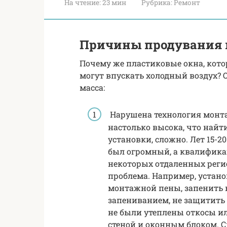
На чтение:
23 мин
Рубрика:
Ремонт
Причины продувания 
Почему же пластиковые окна, кото
могут впускать холодный воздух? 
масса:
Нарушена технология монта
настолько высока, что найт
установки, сложно. Лет 15-20
был огромный, а квалификац
некоторых отдаленных регио
проблема. Например, устан
монтажной пены, запенить в
запениванием, не защитить
не были утеплены откосы и
стеной и оконным блоком. 