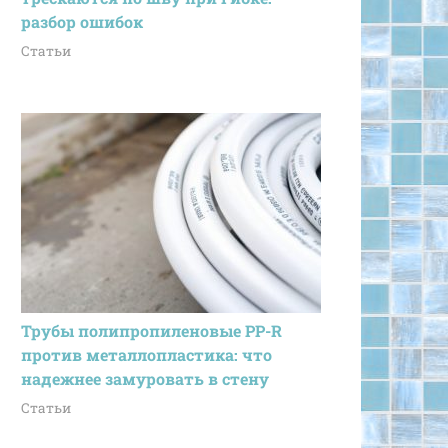
разбор ошибок
Статьи
Трубы полипропиленовые PP-R
против металлопластика: что
надежнее замуровать в стену
Статьи