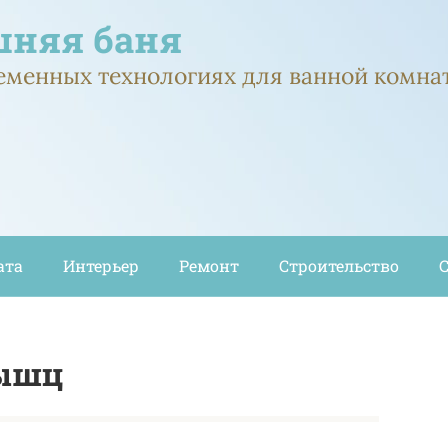
няя баня
ременных технологиях для ванной комна
ата
Интерьер
Ремонт
Строительство
мышц