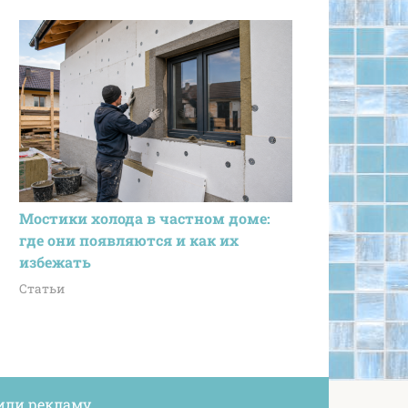
Мостики холода в частном доме:
где они появляются и как их
избежать
Статьи
или рекламу