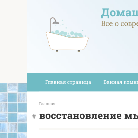
Перейти
Домаш
к
контенту
Все о сов
Главная страница
Ванная комн
Главная
восстановление 