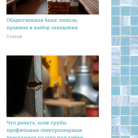
Общественная баня: польза,
правила и выбор заведения
Статьи
Что делать, если трубы
профильные электросварные
трескаются по шву при гибке: