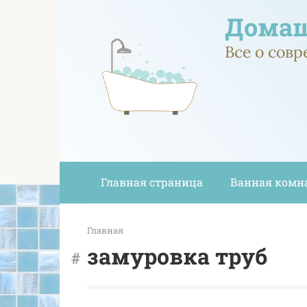
Перейти
Домаш
к
контенту
Все о сов
Главная страница
Ванная комн
Главная
замуровка труб