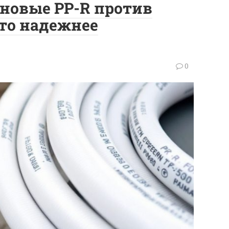
новые PP-R против
то надежнее
0