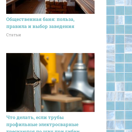
Общественная баня: польза,
правила и выбор заведения
Статьи
Что делать, если трубы
профильные электросварные
трескаются по шву при гибке: