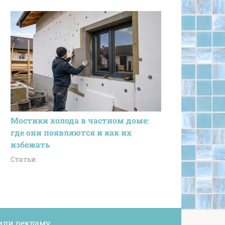
Мостики холода в частном доме:
где они появляются и как их
избежать
Статьи
или рекламу