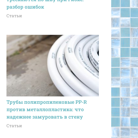
разбор ошибок
Статьи
Трубы полипропиленовые PP-R
против металлопластика: что
надежнее замуровать в стену
Статьи