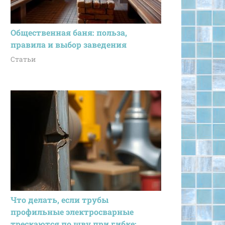
Общественная баня: польза,
правила и выбор заведения
Статьи
Что делать, если трубы
профильные электросварные
трескаются по шву при гибке: