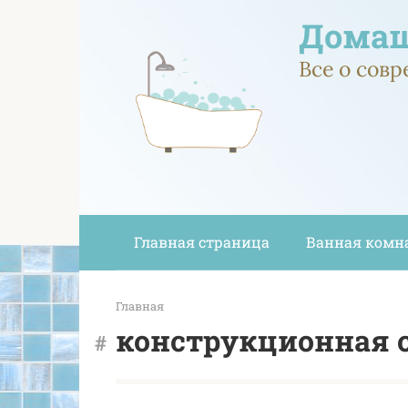
Перейти
Домаш
к
контенту
Все о сов
Главная страница
Ванная комн
Главная
конструкционная 