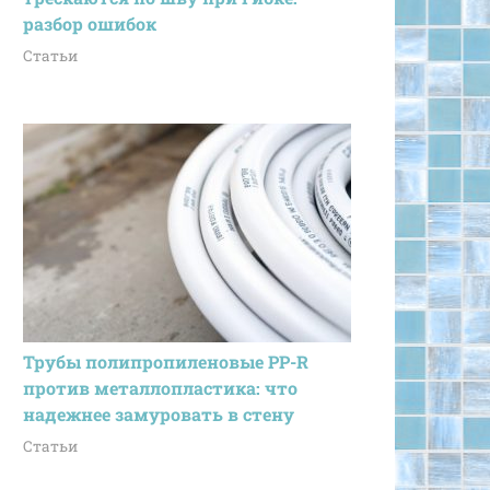
разбор ошибок
Статьи
Трубы полипропиленовые PP-R
против металлопластика: что
надежнее замуровать в стену
Статьи