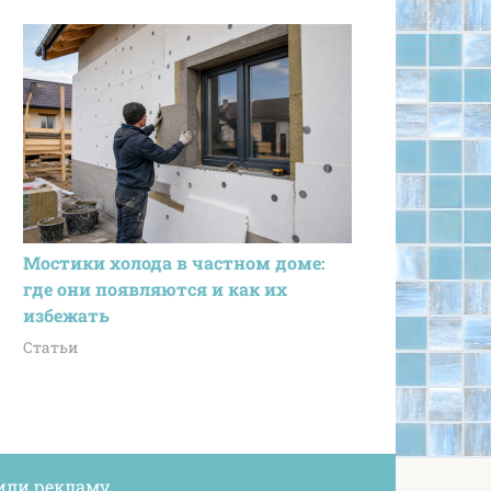
Мостики холода в частном доме:
где они появляются и как их
избежать
Статьи
или рекламу