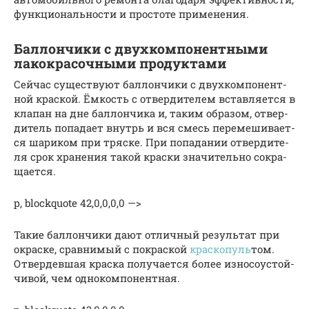
функциональности и простоте применения.
Баллончики с двухкомпонентными
лакокрасочными продуктами
Сей­час суще­ству­ют бал­лон­чи­ки с двух­ком­по­нент­
ной крас­кой. Ёмкость с отвер­ди­те­лем встав­ля­ет­ся в
кла­пан на дне бал­лон­чи­ка и, таким обра­зом, отвер­
ди­тель попа­да­ет внутрь и вся смесь пере­ме­ши­ва­ет­
ся шари­ком при тряс­ке. При попа­да­нии отвер­ди­те­
ля срок хра­не­ния такой крас­ки зна­чи­тель­но сокра­
ща­ет­ся.
p, blockquote 42,0,0,0,0 —>
Такие бал­лон­чи­ки дают отлич­ный резуль­тат при
окрас­ке, срав­ни­мый с покрас­кой
крас­ко­пуль
­том.
Отвер­дев­шая крас­ка полу­ча­ет­ся более изно­со­устой­
чи­вой, чем одно­ком­по­нент­ная.