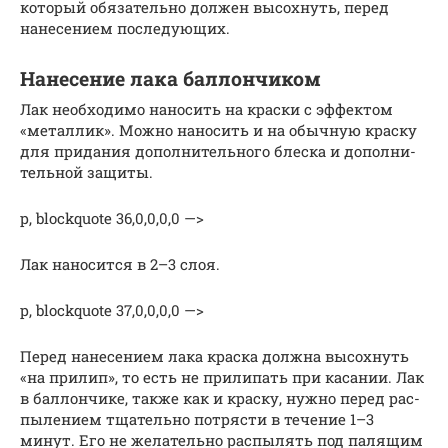
который обязательно должен высохнуть, перед
нанесением последующих.
Нанесение лака баллончиком
Лак необ­хо­ди­мо нано­сить на крас­ки с эффек­том
«метал­лик». Мож­но нано­сить и на обыч­ную крас­ку
для при­да­ния допол­ни­тель­но­го блес­ка и допол­ни­
тель­ной защи­ты.
p, blockquote 36,0,0,0,0 —>
Лак нано­сит­ся в 2–3 слоя.
p, blockquote 37,0,0,0,0 —>
Перед нане­се­ни­ем лака крас­ка долж­на высох­нуть
«на при­лип», то есть не при­ли­пать при каса­нии. Лак
в бал­лон­чи­ке, так­же как и крас­ку, нуж­но перед рас­
пы­ле­ни­ем тща­тель­но потря­сти в тече­ние 1–3
минут. Его не жела­тель­но рас­пы­лять под паля­щим