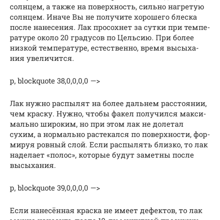
солн­цем, а так­же на поверх­ность, силь­но нагре­тую
солн­цем. Ина­че Вы не полу­чи­те хоро­ше­го блес­ка
после нане­се­ния. Лак про­сох­нет за сут­ки при тем­пе­
ра­ту­ре око­ло 20 гра­ду­сов по Цель­сию. При более
низ­кой тем­пе­ра­ту­ре, есте­ствен­но, вре­мя высы­ха­
ния уве­ли­чит­ся.
p, blockquote 38,0,0,0,0 —>
Лак нуж­но рас­пы­лят на более даль­нем рас­сто­я­нии,
чем крас­ку. Нуж­но, что­бы факел полу­чил­ся мак­си­
маль­но широ­ким, но при этом лак не доле­тал
сухим, а нор­маль­но рас­те­кал­ся по поверх­но­сти, фор­
ми­руя ров­ный слой. Если рас­пы­лять близ­ко, то лак
наде­ла­ет «полос», кото­рые будут замет­ны после
высы­ха­ния.
p, blockquote 39,0,0,0,0 —>
Если нане­сён­ная крас­ка не име­ет дефек­тов, то лак