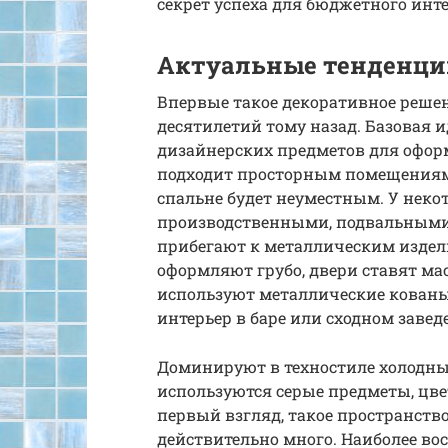
секрет успеха для бюджетного инте
Актуальные тенденции
Впервые такое декоративное реше
десятилетий тому назад. Базовая и
дизайнерских предметов для оформ
подходит просторным помещениям,
спальне будет неуместным. У неко
производственными, подвальными
прибегают к металлическим издел
оформляют грубо, двери ставят м
используют металлические кованы
интерьер в баре или сходном завед
Доминируют в техностиле холодные
используются серые предметы, цве
первый взгляд, такое пространств
действительно много. Наиболее во