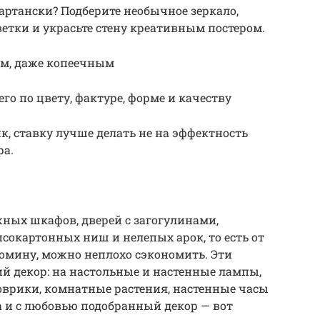
ртански? Подберите необычное зеркало,
ветки и украсьте стену креативным постером.
им, даже копеечным
о по цвету, фактуре, форме и качеству
к, ставку лучше делать не на эффектность
ра.
жных шкафов, дверей с загогулинами,
сокартонных ниш и нелепых арок, то есть от
комину, можно неплохо сэкономить. Эти
й декор: на настольные и настенные лампы,
коврики, комнатные растения, настенные часы
а и с любовью подобранный декор — вот