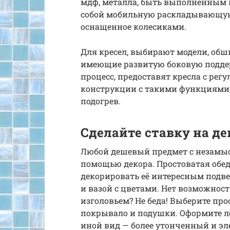
мдф, металла, быть выполненным в
собой мобильную раскладывающую
оснащенное колесиками.
Для кресел, выбирают модели, об
имеющие развитую боковую подде
процесс, предоставят кресла с рег
конструкции с такими функциями
подогрев.
Сделайте ставку на де
Любой дешевый предмет с незамы
помощью декора. Простоватая обед
декорировать её интересным подв
и вазой с цветами. Нет возможнос
изголовьем? Не беда! Выберите про
покрывало и подушки. Оформите л
иной вид — более утонченный и эл