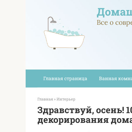
Перейти
Домаш
к
контенту
Все о сов
Главная страница
Ванная комн
Главная
»
Интерьер
Здравствуй, осень! 
декорирования дом