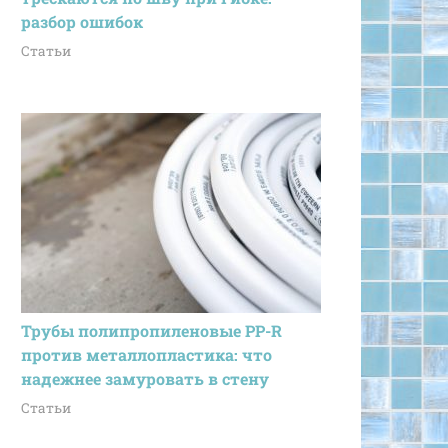
разбор ошибок
Статьи
Трубы полипропиленовые PP-R
против металлопластика: что
надежнее замуровать в стену
Статьи