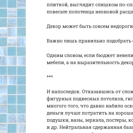
плиткой, выглядит слишком по-спа
повесьте полотенца неоновой расц
Декор может быть совсем недорог
Важно лишь правильно подобрать ег
Одним словом, если бюджет невели
мебели, а на выразительность деко
***
И напоследок. Отказавшись от сло
фигурных подвесных потолков, гип
многого того, что давно набило ос
деньги лучше потратить на хороши
подушки, вазы, зеркала, постеры, 
и др. Нейтральная сдержанная баз