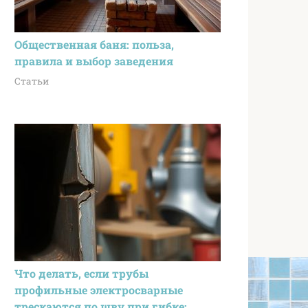
Общественная баня: польза,
правила и выбор заведения
Статьи
Что делать, если трубы
профильные электросварные
трескаются по шву при гибке: