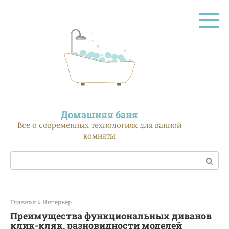
Перейти
к
контенту
Домашняя баня
Все о современных технологиях для ванной
комнаты
Поиск:
Главная
»
Интерьер
Преимущества функциональных диванов
клик-кляк, разновидности моделей