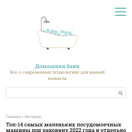
Перейти
к
контенту
Домашняя баня
Все о современных технологиях для ванной
комнаты
Поиск:
Главная
»
Интерьер
Топ-14 самых маленьких посудомоечных
машины под раковину 2022 года и отдельно