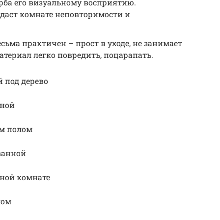
рба его визуальному восприятию.
даст комнате неповторимости и
есьма практичен – прост в уходе, не занимает
атериал легко повредить, поцарапать.
й под дерево
нной
ым полом
ванной
нной комнате
лом