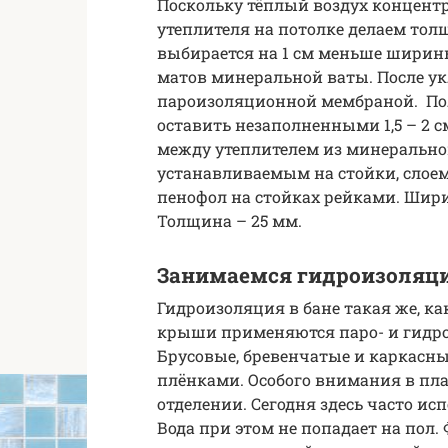
Поскольку тёплый воздух концентр
утеплителя на потолке делаем толщ
выбирается на 1 см меньше ширины
матов минеральной ваты. После ук
пароизоляционной мембраной. По
оставить незаполненными 1,5 – 2 
между утеплителем из минеральн
устанавливаемым на стойки, слое
пенофол на стойках рейками. Шири
Толщина – 25 мм.
Занимаемся гидроизоляц
Гидроизоляция в бане такая же, ка
крыши применяются паро- и гидр
Брусовые, бревенчатые и каркасн
плёнками. Особого внимания в пла
отделении. Сегодня здесь часто и
Вода при этом не попадает на пол.