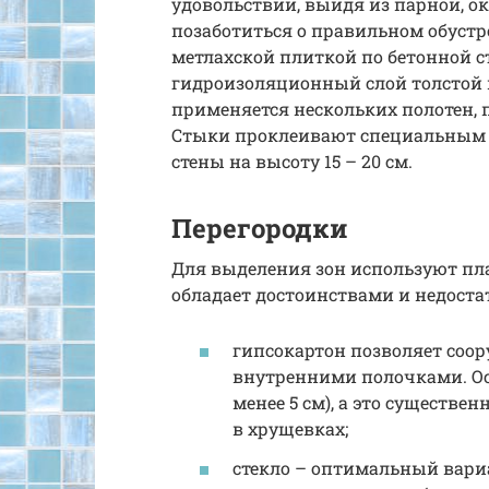
удовольствии, выйдя из парной, о
позаботиться о правильном обустр
метлахской плиткой по бетонной 
гидроизоляционный слой толстой 
применяется нескольких полотен, п
Стыки проклеивают специальным в
стены на высоту 15 – 20 см.
Перегородки
Для выделения зон используют пла
обладает достоинствами и недоста
гипсокартон позволяет соо
внутренними полочками. Ос
менее 5 см), а это существ
в хрущевках;
стекло – оптимальный вари