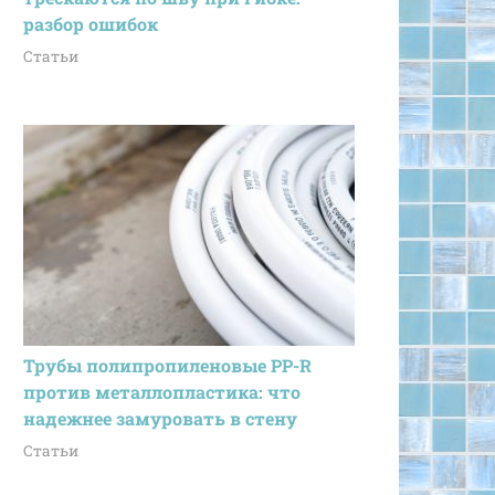
разбор ошибок
Статьи
Трубы полипропиленовые PP-R
против металлопластика: что
надежнее замуровать в стену
Статьи