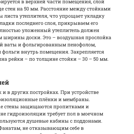
ируется в верхней части помещения, слой
е стен на 50 мм. Расстояние между стойками
 листа утеплителя, что упрощает укладку
ладки последнего слоя, прикрываем его
лностью уложенный утеплитель должен
см ширины доски. Это – воздушная прослойка
ой ваты и фольгированным пенофолом,
м фольги внутрь помещения. Закрепляется
на рейки – по толщине стойки – 30 – 50 мм.
ией
к и в других постройках. При устройстве
оизоляционные плёнки и мембраны.
ые стены защищаются пропитками и
не гидроизоляции требует пол в моечном
спользуются душевые кабины с поддонами.
 Фанатам, не отказывающим себе в