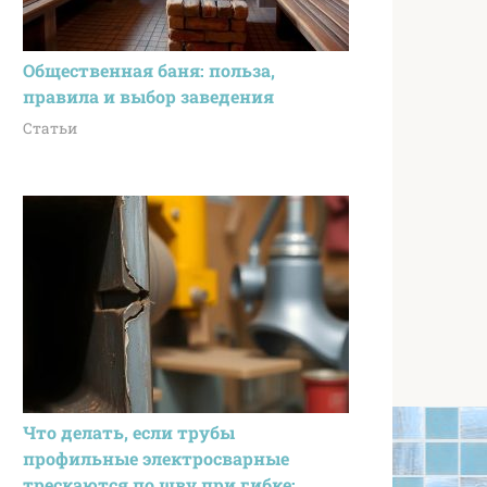
Общественная баня: польза,
правила и выбор заведения
Статьи
Что делать, если трубы
профильные электросварные
трескаются по шву при гибке: