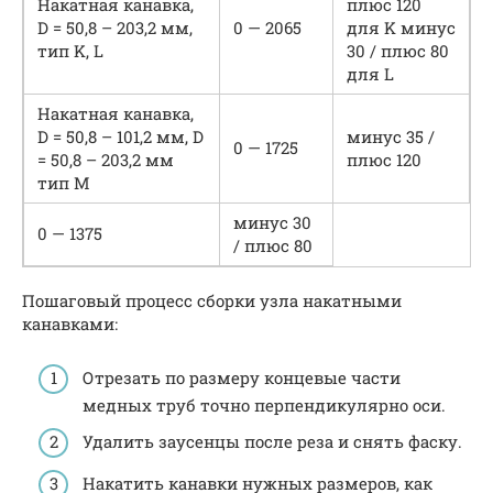
Накатная канавка,
плюс 120
D = 50,8 – 203,2 мм,
0 — 2065
для K минус
тип K, L
30 / плюс 80
для L
Накатная канавка,
D = 50,8 – 101,2 мм, D
минус 35 /
0 — 1725
= 50,8 – 203,2 мм
плюс 120
тип M
минус 30
0 — 1375
/ плюс 80
Пошаговый процесс сборки узла накатными
канавками:
Отрезать по размеру концевые части
медных труб точно перпендикулярно оси.
Удалить заусенцы после реза и снять фаску.
Накатить канавки нужных размеров, как