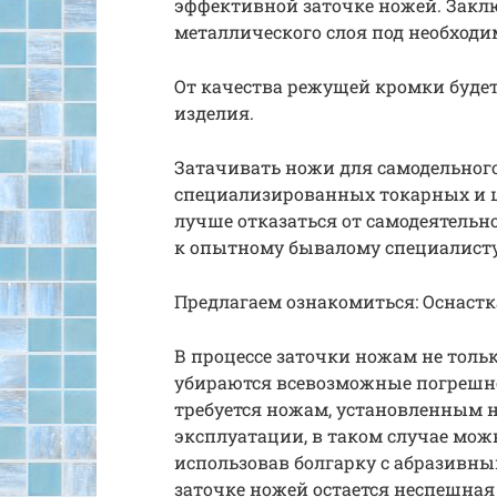
эффективной заточке ножей. Заклю
металлического слоя под необход
От качества режущей кромки будет
изделия.
Затачивать ножи для самодельного
специализированных токарных и ш
лучше отказаться от самодеятельн
к опытному бывалому специалисту
Предлагаем ознакомиться: Оснастк
В процессе заточки ножам не тольк
убираются всевозможные погрешнос
требуется ножам, установленным н
эксплуатации, в таком случае можн
использовав болгарку с абразивн
заточке ножей остается неспешная