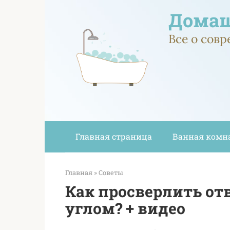
Перейти
Домаш
к
контенту
Все о сов
Главная страница
Ванная комн
Главная
»
Советы
Как просверлить отв
углом? + видео