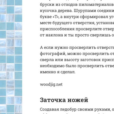
бруски из отходов пиломатериалов
кусочка дерева. Шурупами соедин
букве «T», а внутри сформировал уг
месте будущего отверстия, установ
приспособления просверлите отверс
от наклона и ты просто сверлишь о
А если нужно просверлить отверст
фотографий, можно просверлить от
сверла или высоту заготовок присп
необходимо было просверлить отве
именно я сделал.
woodjig.net
Заточка ножей
Создавая ледобур своими руками, 