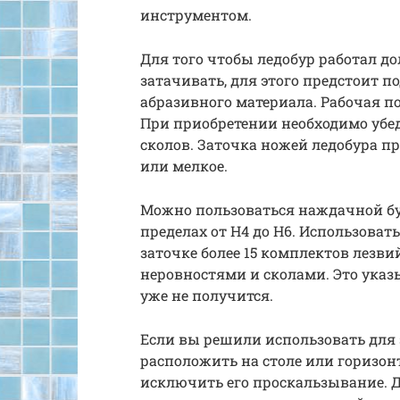
инструментом.
Для того чтобы ледобур работал до
затачивать, для этого предстоит 
абразивного материала. Рабочая п
При приобретении необходимо убед
сколов. Заточка ножей ледобура пр
или мелкое.
Можно пользоваться наждачной бу
пределах от Н4 до Н6. Использоват
заточке более 15 комплектов лезвий
неровностями и сколами. Это указ
уже не получится.
Если вы решили использовать для з
расположить на столе или горизон
исключить его проскальзывание. 