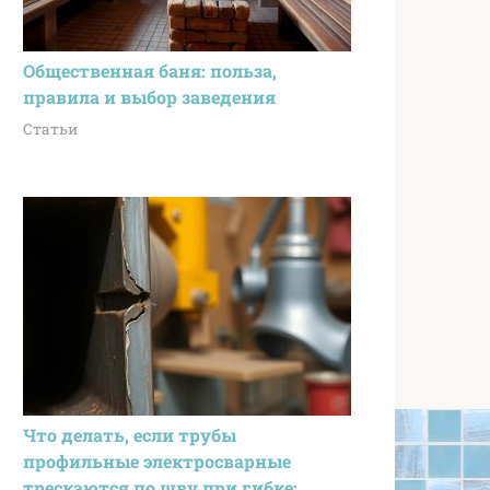
Общественная баня: польза,
правила и выбор заведения
Статьи
Что делать, если трубы
профильные электросварные
трескаются по шву при гибке: