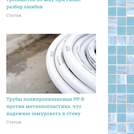
разбор ошибок
Статьи
Трубы полипропиленовые PP-R
против металлопластика: что
надежнее замуровать в стену
Статьи