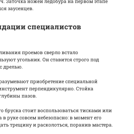
ч. Заточка ножей ледобура на первом этапе
ся заусенцев.
ндации специалистов
рливания проемов сверло встало
ьзуют угольник. Он ставится строго под
с дрелью.
разумевают приобретение специальной
оинструмент перпендикулярно. Стойка
глубины пазов.
о бруска стоит воспользоваться тисками или
в руке совсем небезопасно: в момент его
ать трещину и расколоться, поранив мастера.