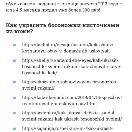
обувь совсем недавно — с конца августа 2013 года —
и за 4.5 месяца продал уже более 300 пар!
Как украсить босоножки кисточками
из кожи?
https://lachat.ru/design/fashion/kak-obnovit-
kozhanuyu-obuv-v-domashnih-usloviyah
https://shelly.ru/around-the-eyes/kak-ukrasit-
bosonozhki-svoimi-rukami-kak-obnovit-starye-
bosonozhki-kak/
https://shoes-de.ru/obnovlyayem-bosonozhki-
svoimi-rukami/
https://kaksekonomit.com/2019/04/15-sposobov-
reanimirovat-zhenskuyu-obuv.html
https://acdent.ru/kak-ukrasit-detskie-sandali-
svoimi-rukami-kak-ukrasit-bosonozhki-svoimi/
https://siganiga.ru/herkina-m-/kak-ukrasit-