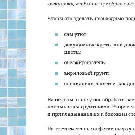
«декупаж», чтобы он приобрел све
Чтобы это сделать, необходимо под
сам утюг;
декупажные карты или двой
цветы;
обезжириватель;
акриловый грунт;
специальный клей и лак дл
На первом этапе утюг обрабатывае
покрывается грунтовкой. Второй э
и прикладывание их к боковым с
На третьем этапе салфетки сверху