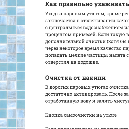
Как правильно ухаживат
Уход за паровым утюгом, кроме ре
заключается в отслеживании качес
с центральным водоснабжением из 
процентом примесей. Если такую во
дополнительной очистки (хотя бы п
через некоторое время качество па
попадать мелкие частицы налета со
отверстия на подошве.
Очистка от накипи
В дорогих паровых утюгах очистк
достаточно активировать. После 
отработанную воду и залить чисту
Кнопка самоочистки на утюге
Если производитель не предусмот