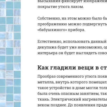
высыхания фиксирует изображени
покрытие утюга лаком.
Собственно, на этом можно было б
преображению можно подвергнуть н
«бабушкиного» прибора.
Естественно, использовать данны
декупажа будет уже невозможно, о
интерьера он будет выглядеть совс
Как гладили вещи в с
Прообраз современного утюга появи
металла, внутрь которого помещал
такое устройство в доме могли тол
была очень опасным занятием, так
ткань. Электрический нагреватель
веком позднее. До появления прад