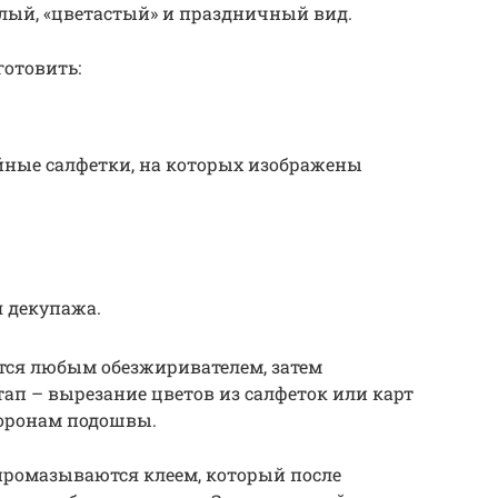
тлый, «цветастый» и праздничный вид.
готовить:
ные салфетки, на которых изображены
я декупажа.
тся любым обезжиривателем, затем
тап – вырезание цветов из салфеток или карт
торонам подошвы.
 промазываются клеем, который после