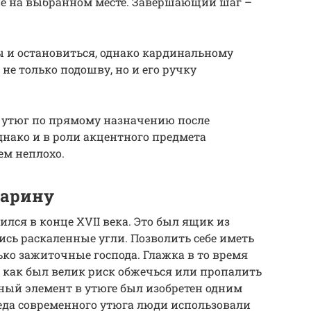
е на выбранном месте. Завершающий шаг –
ы и остановиться, однако кардинальному
е только подошву, но и его ручку
й утюг по прямому назначению после
днако и в роли акцентного предмета
ем неплохо.
тарину
лся в конце XVII века. Это был ящик из
ись раскаленные угли. Позволить себе иметь
ько зажиточные господа. Глажка в то время
 как был велик риск обжечься или пропалить
ный элемент в утюге был изобретен одним
еда современного утюга люди использовали