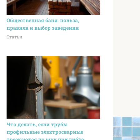
Общественная баня: польза,
правила и выбор заведения
Статьи
Что делать, если трубы
профильные электросварные
трескаются по шву при гибке: