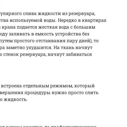
ь
гулярного слива жидкости из резервуара,
тва используемой воды. Нередко в квартирах
крана подается жесткая вода с большим
ду заливать в емкость устройства без
утем простого отстаивания пару дней), то
ра заметно ухудшится. На ткань начнут
 стенок резервуара, начнут забиваться
а встроена отдельным режимом, который
завершения процедуры нужно просто слить
ю жидкость.
рел режим очистки, то профилактическую