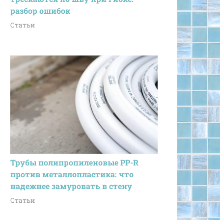
разбор ошибок
Статьи
Трубы полипропиленовые PP-R
против металлопластика: что
надежнее замуровать в стену
Статьи