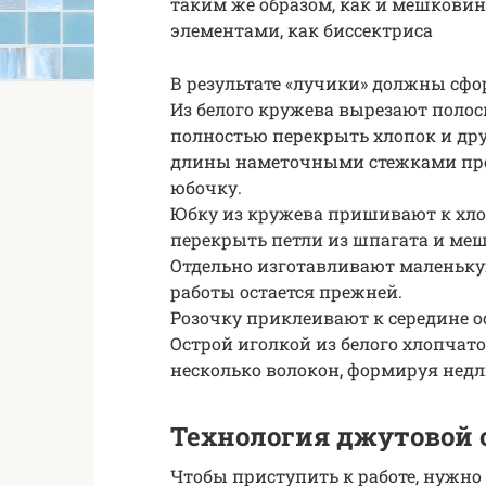
таким же образом, как и мешковин
элементами, как биссектриса
В результате «лучики» должны сф
Из белого кружева вырезают полос
полностью перекрыть хлопок и др
длины наметочными стежками про
юбочку.
Юбку из кружева пришивают к хло
перекрыть петли из шпагата и ме
Отдельно изготавливают маленьку
работы остается прежней.
Розочку приклеивают к середине о
Острой иголкой из белого хлопчат
несколько волокон, формируя нед
Технология джутовой 
Чтобы приступить к работе, нужно 