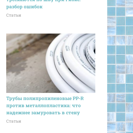
разбор ошибок
Статьи
Трубы полипропиленовые PP-R
против металлопластика: что
надежнее замуровать в стену
Статьи