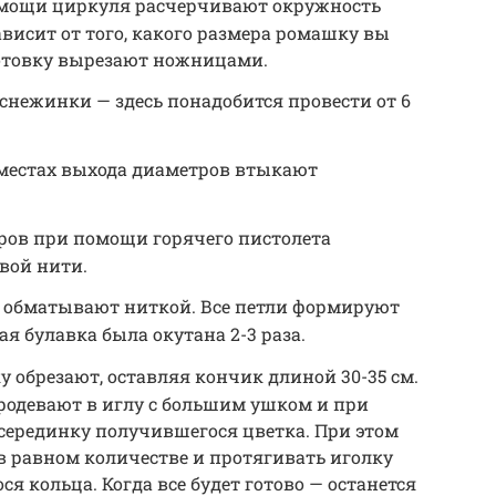
омощи циркуля расчерчивают окружность
ависит от того, какого размера ромашку вы
готовку вырезают ножницами.
снежинки — здесь понадобится провести от 6
 местах выхода диаметров втыкают
тров при помощи горячего пистолета
вой нити.
у обматывают ниткой. Все петли формируют
я булавка была окутана 2-3 раза.
 обрезают, оставляя кончик длиной 30-35 см.
родевают в иглу с большим ушком и при
ерединку получившегося цветка. При этом
в равном количестве и протягивать иголку
я кольца. Когда все будет готово — останется