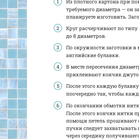
Из плотного картона при п
требуемого диаметра — он з
планируете изготовить. За
Круг расчерчивают по типу 
до 8 диаметров.
По окружности заготовки в
английские булавки.
В месте пересечения диаме
приклеивают кончик джуто
После этого каждую булавк
поочередно так, чтобы кажда
По окончании обмотки нитку
После этого кончик нитки п
помощи петель прошивают с
пучки следует захватывать 
через середину получившегос