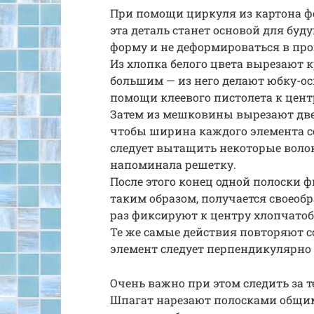
При помощи циркуля из картона 
эта деталь станет основой для буд
форму и не деформироваться в про
Из хлопка белого цвета вырезают к
большим — из него делают юбку-ос
помощи клеевого пистолета к цент
Затем из мешковины вырезают две
чтобы ширина каждого элемента со
следует вытащить некоторые волок
напоминала решетку.
После этого конец одной полоски 
таким образом, получается своеоб
раз фиксируют к центру хлопчатоб
Те же самые действия повторяют с
элемент следует перпендикулярно
Очень важно при этом следить за т
Шпагат нарезают полосками общим