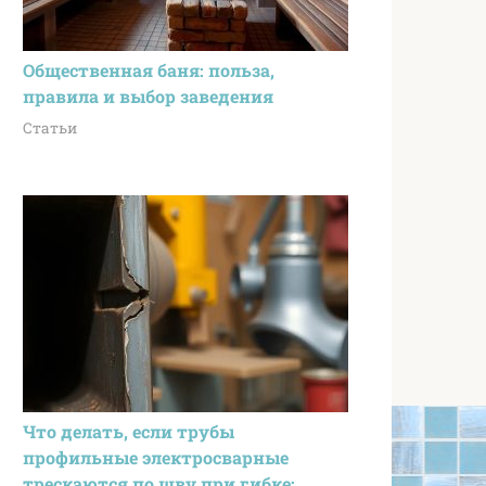
Общественная баня: польза,
правила и выбор заведения
Статьи
Что делать, если трубы
профильные электросварные
трескаются по шву при гибке: