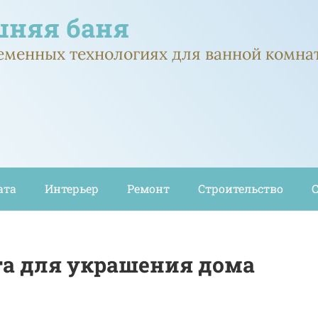
няя баня
ременных технологиях для ванной комна
ата
Интерьер
Ремонт
Строительство
та для украшения дома