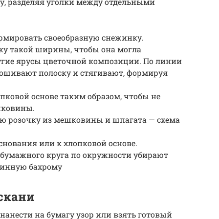
у, разделяя уголки между отдельными
ормировать своеобразную снежинку.
ку такой ширины, чтобы она могла
угие ярусы цветочной композиции. По линии
шивают полоску и стягивают, формируя
пковой основе таким образом, чтобы не
шковины.
ю розочку из мешковины и шпагата — схема
снования или к хлопковой основе.
обумажного круга по окружности убирают
линную бахрому
скани
нанести на бумагу узор или взять готовый