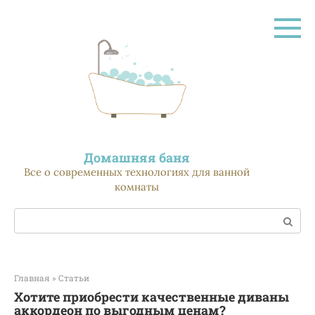
Перейти
к
контенту
Домашняя баня
Все о современных технологиях для ванной
комнаты
Поиск:
Главная
»
Статьи
Хотите приобрести качественные диваны
аккордеон по выгодным ценам?