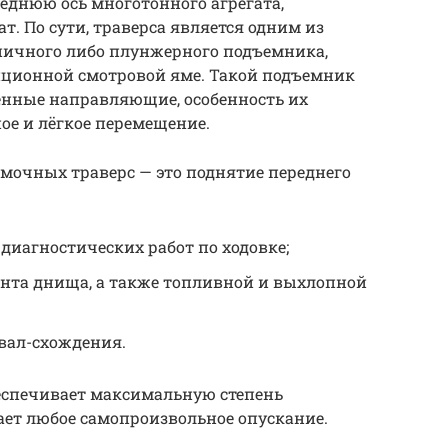
еднюю ось многотонного агрегата,
 По сути, траверса является одним из
ничного либо плунжерного подъемника,
ционной смотровой яме. Такой подъемник
енные направляющие, особенность их
ое и лёгкое перемещение.
мочных траверс — это поднятие переднего
диагностических работ по ходовке;
нта днища, а также топливной и выхлопной
вал-схождения.
беспечивает максимальную степень
ает любое самопроизвольное опускание.