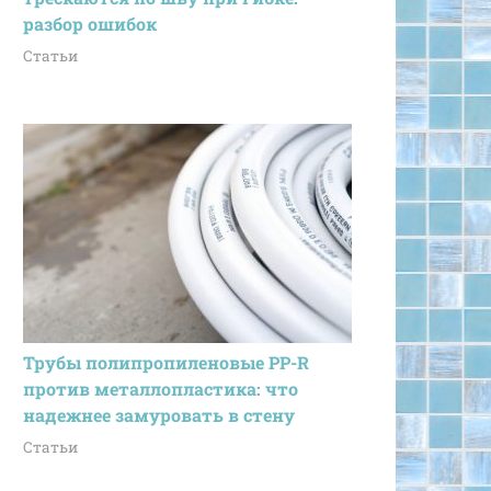
разбор ошибок
Статьи
Трубы полипропиленовые PP-R
против металлопластика: что
надежнее замуровать в стену
Статьи