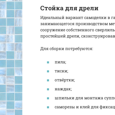
Стойка для дрели
Идеальный вариант самоделки в га
занимающегося производством ме
сооружение собственного сверлильн
простейшей дрели, сконструировав
Для сборки потребуются:
пила;
тиски;
отвёртки;
наждак;
шпильки для монтажа суппо
саморезы и клей для фикса