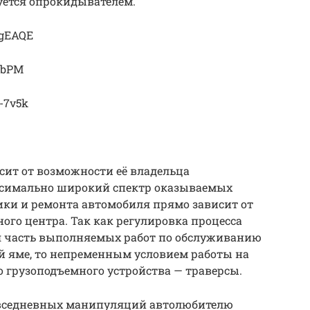
уется опрокидывателем.
xgEAQE
V1bPM
-7v5k
сит от возможности её владельца
ксимально широкий спектр оказываемых
тики и ремонта автомобиля прямо зависит от
ого центра. Так как регулировка процесса
ая часть выполняемых работ по обслуживанию
й яме, то непременным условием работы на
о грузоподъемного устройства — траверсы.
овседневных манипуляций автолюбителю