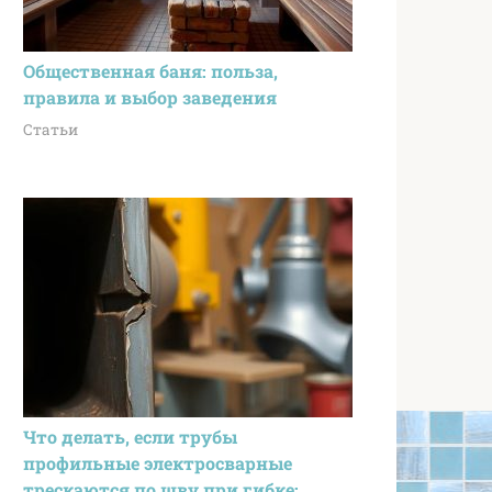
Общественная баня: польза,
правила и выбор заведения
Статьи
Что делать, если трубы
профильные электросварные
трескаются по шву при гибке: