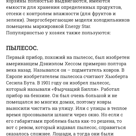
корзины полностью выдвигаются, имеются
емкости для хранения определенных продуктов,
отсеки с контролем влажности (для фруктов и
зелени). Энергосберегающие модели холодильников
помещены маркировкой Energy Star.
Популярностью у хозяек также пользуются:
ПЫЛЕСОС.
Первый прибор, похожий на пылесос, был изобретен
американцем Дэниэлом Хессом примерно полтора
века назад. Назывался он – подметатель ковров. В
Европе изобретателем пылесоса считают Хьюберта
Сесила Бута. В 1901 году он изобрел пылесос,
который называли «Фырчащий Билли». Работал
прибор на бензине. Он был очень большой и не
помещался во многих домах, поэтому ковры
выносили чистить на улицу. Или с улицы в теплое
время просовывали шланги через окно. Но если с
его габаритами проблема была как-то решена, то
вот с ревом, который издавал пылесос, справиться
оказалось сложнее. Лошади, а тогда они были