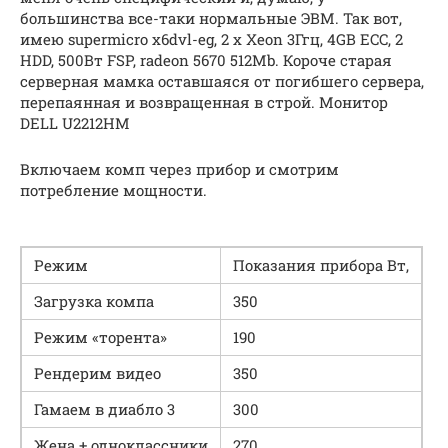
большинства все-таки нормальные ЭВМ. Так вот,
имею supermicro x6dvl-eg, 2 х Xeon 3Ггц, 4GB ECC, 2
HDD, 500Вт FSP, radeon 5670 512Mb. Короче старая
серверная мамка оставшаяся от погибшего сервера,
перепаянная и возвращенная в строй. Монитор
DELL U2212HM
Включаем комп через прибор и смотрим
потребление мощности.
Режим
Показания прибора Вт,
Загрузка компа
350
Режим «торента»
190
Рендерим видео
350
Гамаем в диабло 3
300
Жена + одноклассники
270