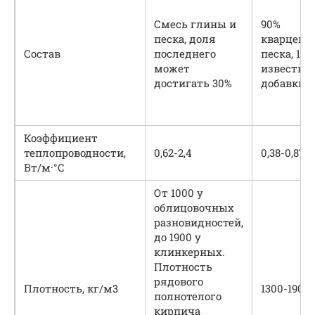
Смесь глины и
90%
песка, доля
кварцево
Состав
последнего
песка, 10 
может
известь и
достигать 30%
добавки
Коэффициент
теплопроводности,
0,62-2,4
0,38-0,87
Вт/м·°С
От 1000 у
облицовочных
разновидностей,
до 1900 у
клинкерных.
Плотность
рядового
Плотность, кг/м3
1300-1900
полнотелого
кирпича