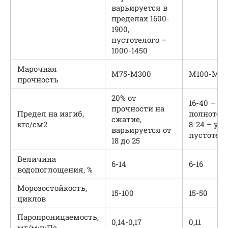
варьируется в
пределах 1600-
1900,
пустотелого –
1000-1450
Марочная
М75-М300
М100-М4
прочность
20% от
16-40 – у
прочности на
Предел на изгиб,
полнотел
сжатие,
кгс/см2
8-24 – у
варьируется от
пустотел
18 до 25
Величина
6-14
6-16
водопоглощения, %
Морозостойкость,
15-100
15-50
циклов
Паропроницаемость,
0,14-0,17
0,11
мг/м·ч·Па