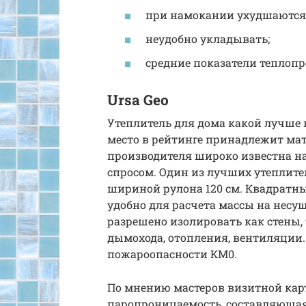
при намокании ухудшаются 
неудобно укладывать;
средние показатели теплопр
Ursa Geo
Утеплитель для дома какой лучше 
место в рейтинге принадлежит мат
производителя широко известна н
спросом. Один из лучших утеплител
шириной рулона 120 см. Квадратный 
удобно для расчета массы на несущ
разрешено изолировать как стены, 
дымохода, отопления, вентиляции.
пожароопасности КМ0.
По мнению мастеров визитной карт
паропроницаемость, составляющая 0