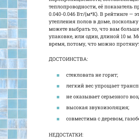
теплопроводности, её показатель п
0.040-0.046 Вт/(м*К). В рейтинге —
утепления полов в доме, поскольк
можете выбрать то, что вам больше
упаковке, или один, длиной 10 м.
время, потому, что можно протянут
ДОСТОИНСТВА:
стекловата не горит;
легкий вес упрощает трансп
не оказывает серьезного во
высокая звукоизоляция;
совместима с деревом, газо
НЕДОСТАТКИ: