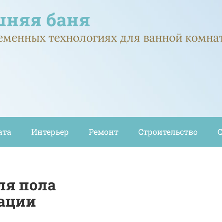
няя баня
ременных технологиях для ванной комна
ата
Интерьер
Ремонт
Строительство
ля пола
ации