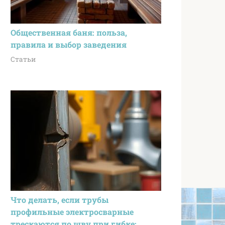
Общественная баня: польза,
правила и выбор заведения
Статьи
Что делать, если трубы
профильные электросварные
трескаются по шву при гибке: