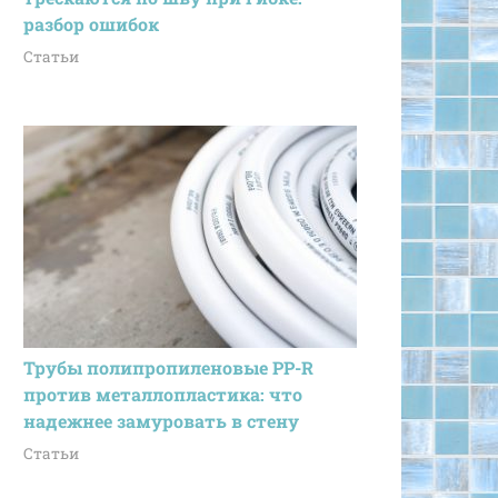
разбор ошибок
Статьи
Трубы полипропиленовые PP-R
против металлопластика: что
надежнее замуровать в стену
Статьи