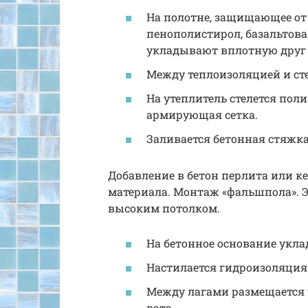
На полотне, защищающее от 
пенополистирол, базальтова
укладывают вплотную друг к
Между теплоизоляцией и ст
На утеплитель стелется пол
армирующая сетка.
Заливается бетонная стяжка
Добавление в бетон перлита или к
материала. Монтаж «фальшпола». Э
высоким потолком.
На бетонное основание укла
Настилается гидроизоляция с
Между лагами размещается у
вата.