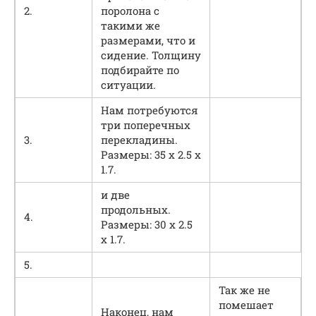
2.
поролона с
такими же
размерами, что и
сидение. Толщину
подбирайте по
ситуации.
Нам потребуются
три поперечных
3.
перекладины.
Размеры: 35 х 2.5 х
1.7.
и две
продольных.
4.
Размеры: 30 х 2.5
х 1.7.
5.
Так же не
помешает
Наконец, нам