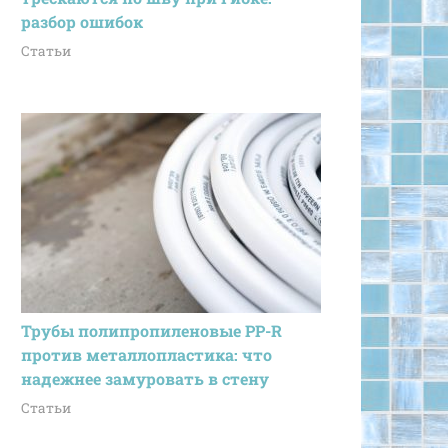
разбор ошибок
Статьи
Трубы полипропиленовые PP-R
против металлопластика: что
надежнее замуровать в стену
Статьи