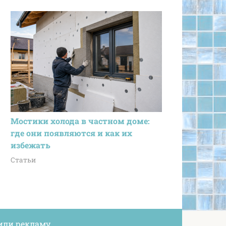
Мостики холода в частном доме:
где они появляются и как их
избежать
Статьи
или рекламу