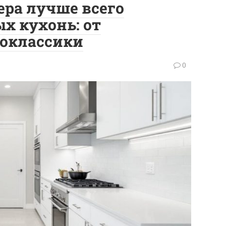
ера лучше всего
х кухонь: от
оклассики
0