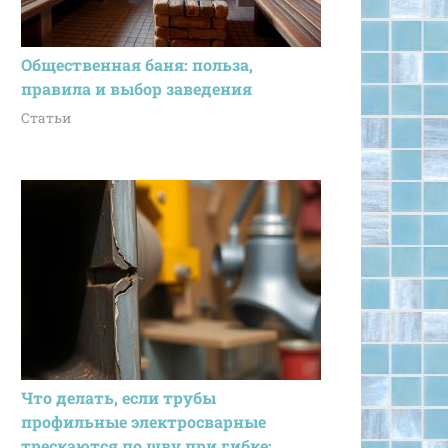
Общественная баня: польза,
правила и выбор заведения
Статьи
Что делать, если трубы
профильные электросварные
трескаются по шву при гибке: