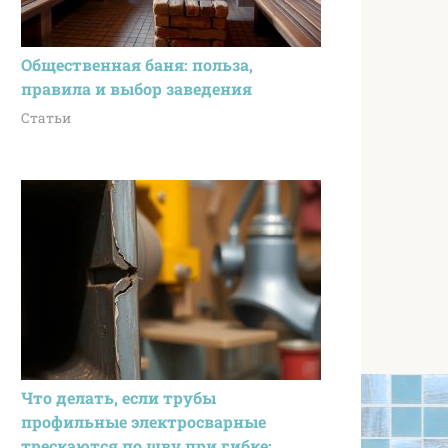
Общественная баня: польза,
правила и выбор заведения
Статьи
Что делать, если трубы
профильные электросварные
трескаются по шву при гибке: