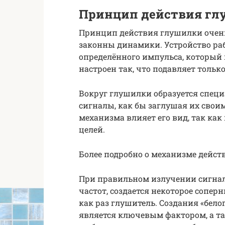
Принцип действия гл
Принцип действия глушилки очень 
законны динамики. Устройство ра
определённого импульса, который 
настроен так, что подавляет тольк
Вокруг глушилки образуется специа
сигналы, как бы заглушая их сво
механизма влияет его вид, так к
целей.
Более подробно о механизме дейст
При правильном излучении сигнала
частот, создается некоторое сопер
как раз глушитель. Создания «бело
является ключевым фактором, а т