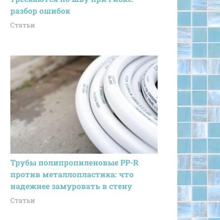
разбор ошибок
Статьи
Трубы полипропиленовые PP-R
против металлопластика: что
надежнее замуровать в стену
Статьи