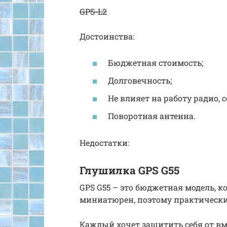
GPS-L2
Достоинства:
Бюджетная стоимость;
Долговечность;
Не влияет на работу радио, с
Поворотная антенна.
Недостатки:
Глушилка GPS G55
GPS G55 – это бюджетная модель, к
миниатюрен, поэтому практически 
Каждый хочет защитить себя от вм