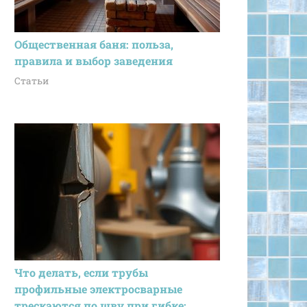
Общественная баня: польза,
правила и выбор заведения
Статьи
Что делать, если трубы
профильные электросварные
трескаются по шву при гибке: