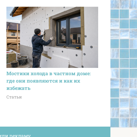
Мостики холода в частном доме:
где они появляются и как их
избежать
Статьи
или рекламу