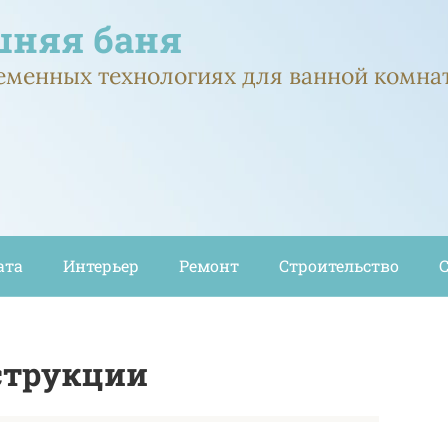
няя баня
ременных технологиях для ванной комна
ата
Интерьер
Ремонт
Строительство
струкции