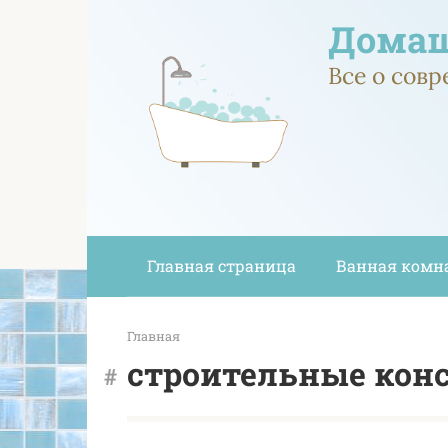
Перейти
Домаш
к
контенту
Все о сов
Главная страница
Ванная комн
Главная
строительные кон