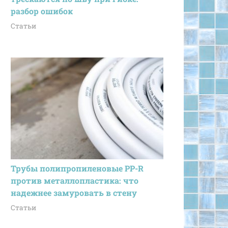
разбор ошибок
Статьи
Трубы полипропиленовые PP-R
против металлопластика: что
надежнее замуровать в стену
Статьи