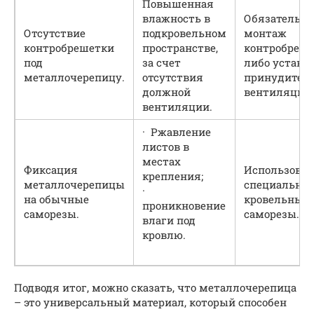
Повышенная
влажность в
Обязательн
Отсутствие
подкровельном
монтаж
контробрешетки
пространстве,
контробреш
под
за счет
либо устано
металлочерепицу.
отсутствия
принудител
должной
вентиляции.
вентиляции.
· Ржавление
листов в
местах
Фиксация
Использоват
крепления;
металлочерепицы
специальны
·
на обычные
кровельные
проникновение
саморезы.
саморезы.
влаги под
кровлю.
Подводя итог, можно сказать, что металлочерепица
– это универсальный материал, который способен