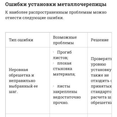
Ошибки установки металлочерепицы
К наиболее распространенным проблемам можно
отнести следующие ошибки.
Возможные
Тип ошибки
Решение
проблемы
· Прогиб
листов;
Проверять п
· плохая
уровню
стыковка
Неровная
установку, а
материала;
обрешетка и
также не
неправильно
отходить от
выбранный ее
· листы
принятых
шаг.
закреплены
стандартов
недостаточно
расчета шаг
прочно.
обрешетки.