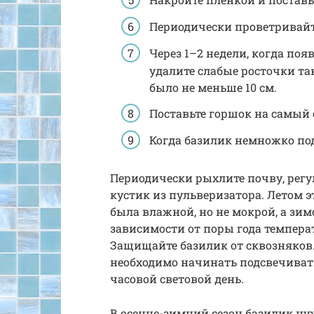
Периодически проветривайт
Через 1–2 недели, когда поя
удалите слабые росточки т
было не меньше 10 см.
Поставьте горшок на самый
Когда базилик немножко под
Периодически рыхлите почву, рег
кустик из пульверизатора. Летом э
была влажной, но не мокрой, а зим
зависимости от поры года темпера
Защищайте базилик от сквозняков. 
необходимо начинать подсвечивать
часовой световой день.
В осенне-зимний сезон базилик ну