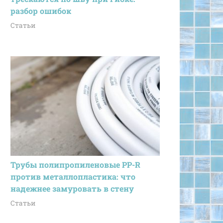
разбор ошибок
Статьи
Трубы полипропиленовые PP-R
против металлопластика: что
надежнее замуровать в стену
Статьи