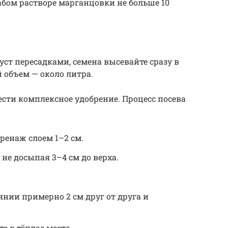
бом растворе марганцовки не больше 10
ст пересадками, семена высевайте сразу в
объем — около литра.
ести комплексное удобрение. Процесс посева
ренаж слоем 1–2 см.
не досыпая 3–4 см до верха.
янии примерно 2 см друг от друга и
е в тёплое место.