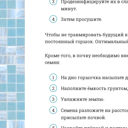
Продезинфицируйте их в сла
минут.
Затем просушите.
Чтобы не травмировать будущий ку
постоянный горшок. Оптимальный 
Кроме того, в почву необходимо вн
семян:
На дно горшочка насыпьте д
Наполните ёмкость грунтом, 
Увлажните землю.
Семена разложите на рассто
присыпьте почвой.
Накройте плёнкой и поставьт