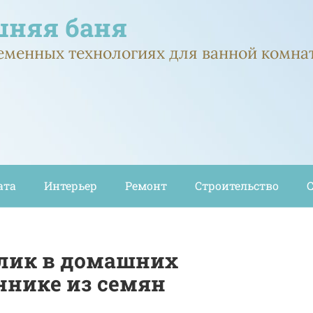
няя баня
ременных технологиях для ванной комна
ата
Интерьер
Ремонт
Строительство
илик в домашних
ннике из семян