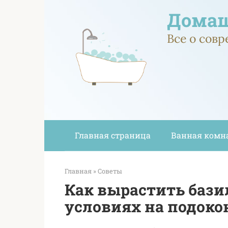
Перейти
Домаш
к
контенту
Все о сов
Главная страница
Ванная комн
Главная
»
Советы
Как вырастить баз
условиях на подоко