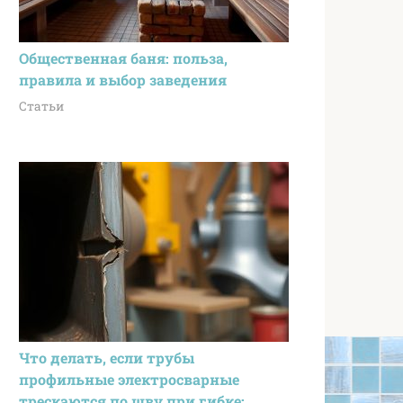
Общественная баня: польза,
правила и выбор заведения
Статьи
Что делать, если трубы
профильные электросварные
трескаются по шву при гибке: