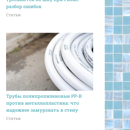
разбор ошибок
Статьи
Трубы полипропиленовые PP-R
против металлопластика: что
надежнее замуровать в стену
Статьи