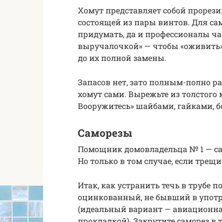
Хомут представляет собой прорези
состоящей из пары винтов. Для са
придумать, да и профессионалы ча
выручалочкой» — чтобы «оживить» 
до их полной замены.
Запасов нет, зато полным-полно р
хомут сами. Вырежьте из толстого 
Вооружитесь» шайбами, гайками, б
Саморезы
Помощник домовладельца № 1 — сам
Но только в том случае, если трещ
Итак, как устранить течь в трубе 
оцинкованный, не бывший в употр
(идеальный вариант — авиационна
прокладкой). Закрутите саморез в т