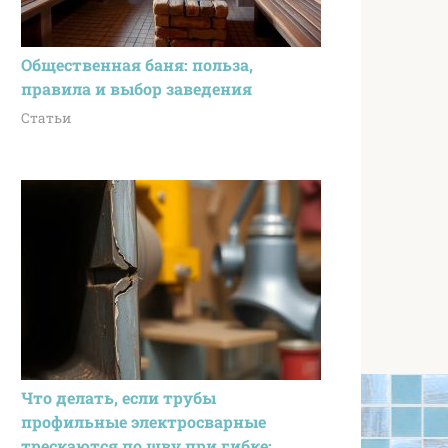
Общественная баня: польза,
правила и выбор заведения
Статьи
Что делать, если трубы
профильные электросварные
трескаются по шву при гибке: