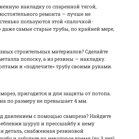
ненную накладку со спаренной тягой,
мостоятельного ремонта — лучше не
стенько пользуются этой «палочкой-
даже самые старые трубы, по крайней мере,
азных строительных материалов? Сделайте
металла полоску, а из резины — накладку.
олтами и «подлечите» трубу своими руками.
орез, пригодится и для защиты от потопа.
ина по размеру не превышает 4 мм.
под давлением с помощью самореза? Найдите
еблении шуруп и прессшайбу к нему
я деталь, снабженная резиновой
рубу и забудьте на некоторое время (до 3 лет)