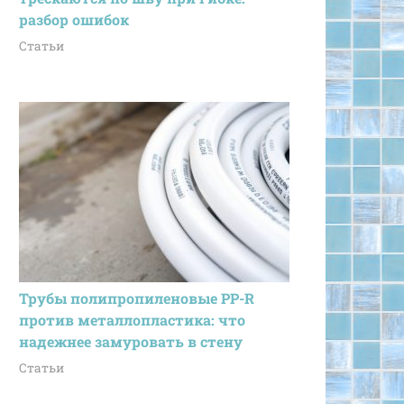
разбор ошибок
Статьи
Трубы полипропиленовые PP-R
против металлопластика: что
надежнее замуровать в стену
Статьи