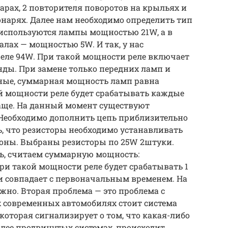
рах, 2 повторителя поворотов на крыльях и
нарях. Далее нам необходимо определить тип
 используются лампы мощностью 21W, а в
лах — мощностью 5W. И так, у нас
еле 94W. При такой мощности реле включает
нды. При замене только передних ламп и
дные, суммарная мощность ламп равна
й мощности реле будет срабатывать каждые
 чаще. На данный момент существуют
Необходимо дополнить цепь приблизительно
ь, что резисторы необходимо устанавливать
ороны. Выбраны резисторы по 25W 2штуки.
пь, считаем суммарную мощность:
ри такой мощности реле будет срабатывать 1
ки совпадает с первоначальным временем. На
жно. Вторая проблема — это проблема с
 современных автомобилях стоит система
которая сигнализирует о том, что какая-либо
олее продвинутых системах, происходит