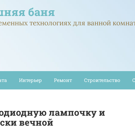
няя баня
ременных технологиях для ванной комна
ата
Интерьер
Ремонт
Строительство
тодиодную лампочку и
ески вечной