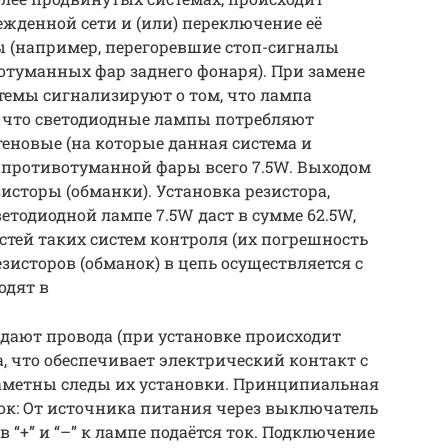
жденной сети и (или) переключение её
 (например, перегоревшие стоп-сигналы
отуманных фар заднего фонаря). При замене
темы сигнализируют о том, что лампа
у, что светодиодные лампы потребляют
еновые (на которые данная система и
W противотуманной фары всего 7.5W. Выходом
зисторы (обманки). Установка резистора,
тодиодной лампе 7.5W даст в сумме 62.5W,
стей таких систем контроля (их погрешность
езисторов (обманок) в цепь осуществляется с
одят в
дают провода (при установке происходит
, что обеспечивает электрический контакт с
аметны следы их установки. Принципиальная
ок: От источника питания через выключатель
ов “+” и “–” к лампе подаётся ток. Подключение