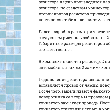
резистора в цепь производится пар
резистора, по средствам коннектор
второй провод резистора присоеди
получается стабильная система, 
Далее подробно рассмотрим резист
следующем рисунке изображены 2 р
Габаритные размеры резисторов об
соответственно…
В комплект включен резистор, 2 ви
автомобиля, а так же 2 зажим- кон
Подключение резистора выполняет
вставляется провод от лампы повор
После чего, защелкивается фиксато
поворотника со вторым проводом 
коннектор замыкает провода. Посл
коннектор становится скрыт, а кор