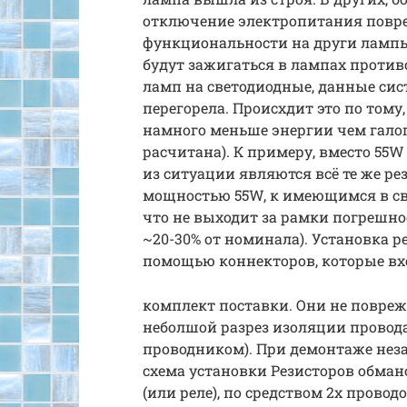
отключение электропитания повре
функциональности на други лампы
будут зажигаться в лампах против
ламп на светодиодные, данные сис
перегорела. Происхдит это по том
намного меньше энергии чем галог
расчитана). К примеру, вместо 55
из ситуации являются всё те же ре
мощностью 55W, к имеющимся в све
что не выходит за рамки погрешно
~20-30% от номинала). Установка р
помощью коннекторов, которые вх
комплект поставки. Они не повреж
неболшой разрез изоляции провода
проводником). При демонтаже нез
схема установки Резисторов обман
(или реле), по средством 2х провод