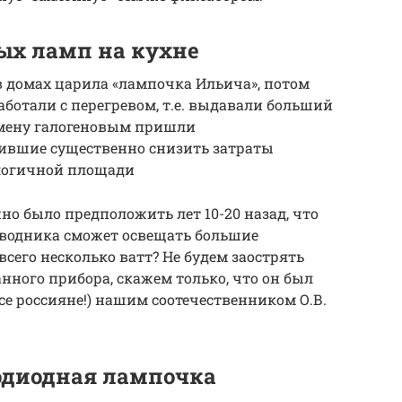
ых ламп на кухне
 в домах царила «лампочка Ильича», потом
аботали с перегревом, т.е. выдавали больший
смену галогеновым пришли
ившие существенно снизить затраты
логичной площади
но было предположить лет 10-20 назад, что
водника сможет освещать большие
всего несколько ватт? Не будем заострять
ного прибора, скажем только, что он был
се россияне!) нашим соотечественником О.В.
тодиодная лампочка