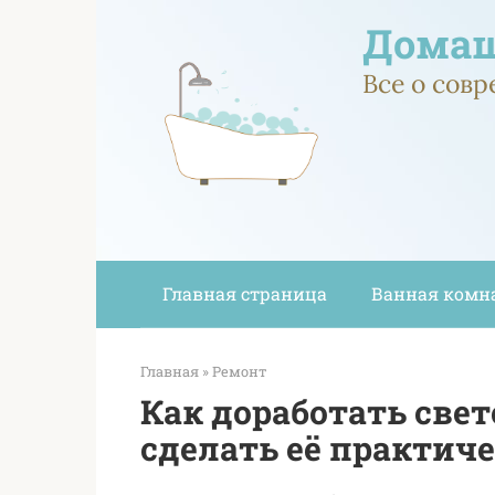
Перейти
Домаш
к
контенту
Все о сов
Главная страница
Ванная комн
Главная
»
Ремонт
Как доработать све
сделать её практич