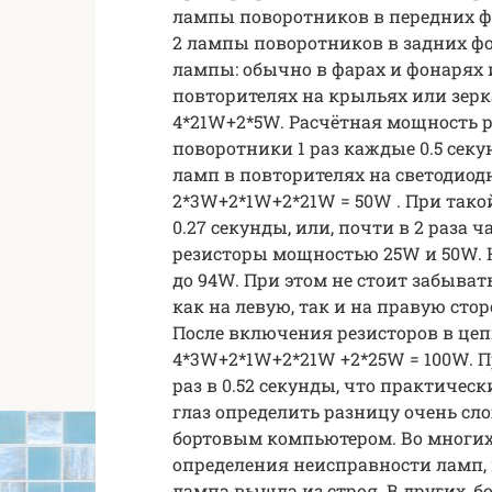
лампы поворотников в передних фа
2 лампы поворотников в задних фо
лампы: обычно в фарах и фонарях
повторителях на крыльях или зерка
4*21W+2*5W. Расчётная мощность р
поворотники 1 раз каждые 0.5 секу
ламп в повторителях на светодио
2*3W+2*1W+2*21W = 50W . При тако
0.27 секунды, или, почти в 2 раза
резисторы мощностью 25W и 50W. 
до 94W. При этом не стоит забыват
как на левую, так и на правую ст
После включения резисторов в це
4*3W+2*1W+2*21W +2*25W = 100W. П
раз в 0.52 секунды, что практичес
глаз определить разницу очень сло
бортовым компьютером. Во многих
определения неисправности ламп, 
лампа вышла из строя. В других, б