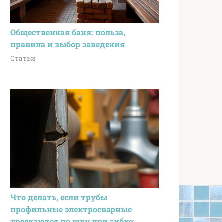
Общественная баня: польза,
правила и выбор заведения
Статьи
Что делать, если трубы
профильные электросварные
трескаются по шву при гибке: