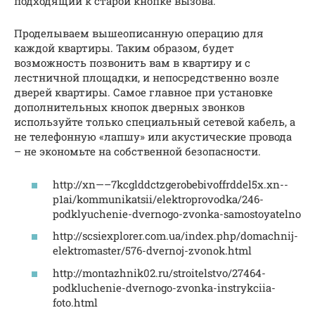
подходящий к старой кнопке вызова.
Проделываем вышеописанную операцию для
каждой квартиры. Таким образом, будет
возможность позвонить вам в квартиру и с
лестничной площадки, и непосредственно возле
дверей квартиры. Самое главное при установке
дополнительных кнопок дверных звонков
используйте только специальный сетевой кабель, а
не телефонную «лапшу» или акустические провода
– не экономьте на собственной безопасности.
http://xn—–7kcglddctzgerobebivoffrddel5x.xn--
p1ai/kommunikatsii/elektroprovodka/246-
podklyuchenie-dvernogo-zvonka-samostoyatelno
http://scsiexplorer.com.ua/index.php/domachnij-
elektromaster/576-dvernoj-zvonok.html
http://montazhnik02.ru/stroitelstvo/27464-
podkluchenie-dvernogo-zvonka-instrykciia-
foto.html