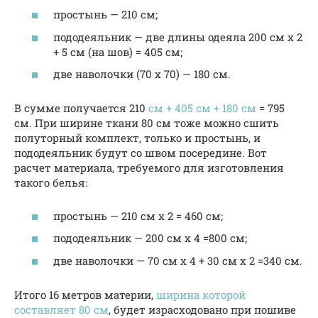
простынь — 210 см;
пододеяльник — две длины одеяла 200 см х 2
+ 5 см (на шов) = 405 см;
две наволочки (70 х 70) — 180 см.
В сумме получается 210
см + 405 см + 180 см
= 795
см. При ширине ткани 80 см тоже можно сшить
полуторный комплект, только и простынь, и
пододеяльник будут со швом посередине. Вот
расчет материала, требуемого для изготовления
такого белья:
простынь — 210 см х 2 = 460 см;
пододеяльник — 200 см х 4 =800 см;
две наволочки — 70 см х 4 + 30 см х 2 =340 см.
Итого 16 метров материи,
ширина которой
составляет 80 см
, будет израсходовано при пошиве