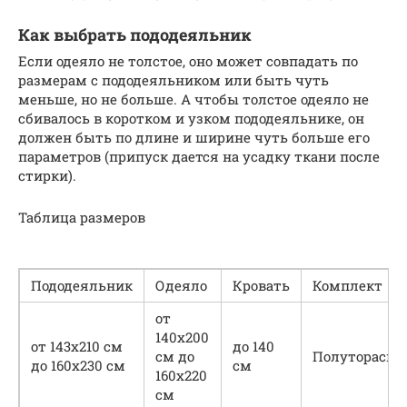
Как выбрать пододеяльник
Если одеяло не толстое, оно может совпадать по
размерам с пододеяльником или быть чуть
меньше, но не больше. А чтобы толстое одеяло не
сбивалось в коротком и узком пододеяльнике, он
должен быть по длине и ширине чуть больше его
параметров (припуск дается на усадку ткани после
стирки).
Таблица размеров
Пододеяльник
Одеяло
Кровать
Комплект
от
140х200
от 143х210 см
до 140
см до
Полутораспа
до 160х230 см
см
160х220
см