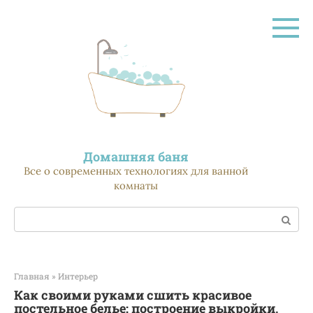
Перейти
к
контенту
Домашняя баня
Все о современных технологиях для ванной
комнаты
Поиск:
Главная
»
Интерьер
Как своими руками сшить красивое
постельное белье: построение выкройки,