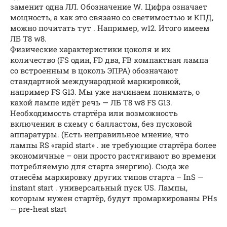
заменит одна ЛЛ. Обозначение W. Цифра означает
мощность, а как это связано со светимостью и КПД,
можно почитать тут . Например, w12. Итого имеем
ЛБ Т8 w8.
Физические характеристики цоколя и их
количество (FS один, FD два, FB компактная лампа
со встроенным в цоколь ЭПРА) обозначают
стандартной международной маркировкой,
например FS G13. Мы уже начинаем понимать, о
какой лампе идёт речь — ЛБ Т8 w8 FS G13.
Необходимость стартёра или возможность
включения в схему с балластом, без пусковой
аппаратуры. (Есть неправильное мнение, что
лампы RS «rapid start» . не требующие стартёра более
экономичные – они просто растягивают во времени
потребляемую для старта энергию). Сюда же
отнесём маркировку других типов старта – InS —
instant start . универсальный пуск US. Лампы,
которым нужен стартёр, будут промаркированы PHs
— pre-heat start