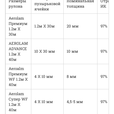
Размеры
Номинальная
Отраж
пузырьковой
рулона
толщина
ИК
ячейки
Aerolam
Премиум
1.2м X 30м
20 мм
97%
1.2м X
30м
AEROLAM
ADVANCE
10 X 30 мм
10 мм
97%
1.2м X
40м
Aeroalm
Премиум
4 X 10 мм
8 мм
97%
WF 1.2м X
40м
Aerolam
Супер WF
4 X 10 мм
4,5-5 мм
97%
1.2м X
40м