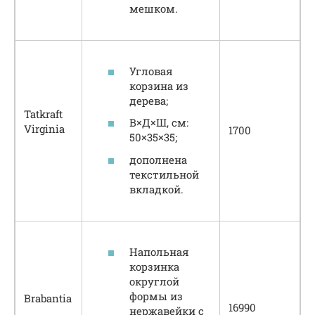
мешком.
Угловая
корзина из
дерева;
Tatkraft
В×Д×Ш, см:
Virginia
1700
50×35×35;
дополнена
текстильной
вкладкой.
Напольная
корзинка
округлой
формы из
Brabantia
16990
нержавейки с