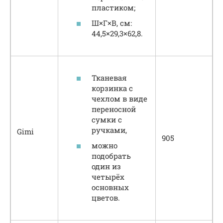
пластиком;
Ш×Г×В, см:
44,5×29,3×62,8.
Тканевая
корзинка с
чехлом в виде
переносной
сумки с
ручками,
Gimi
905
можно
подобрать
один из
четырёх
основных
цветов.