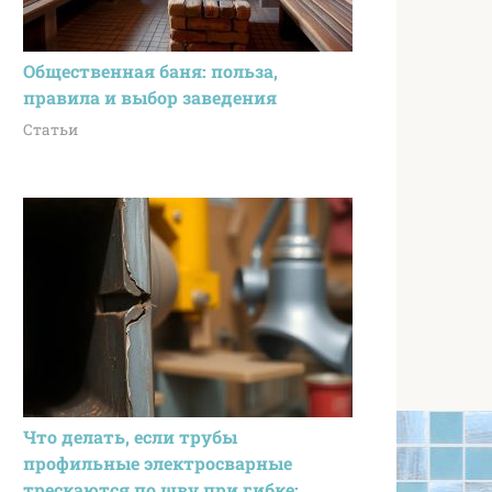
Общественная баня: польза,
правила и выбор заведения
Статьи
Что делать, если трубы
профильные электросварные
трескаются по шву при гибке: