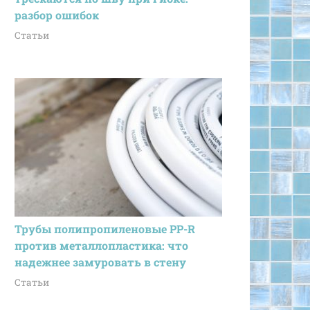
разбор ошибок
Статьи
Трубы полипропиленовые PP-R
против металлопластика: что
надежнее замуровать в стену
Статьи