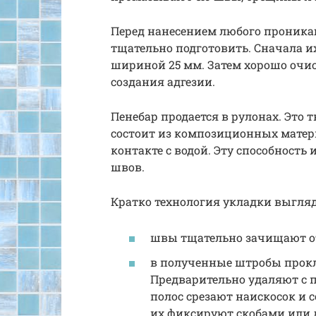
Перед нанесением любого проника
тщательно подготовить. Сначала 
шириной 25 мм. Затем хорошо очи
создания адгезии.
Пенебар продается в рулонах. Это
состоит из композиционных матер
контакте с водой. Эту способность
швов.
Кратко технология укладки выгляд
швы тщательно зачищают от
в полученные штробы про
Предварительно удаляют с 
полос срезают наискосок и 
их фиксируют скобами или 