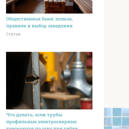
Общественная баня: польза,
правила и выбор заведения
Статьи
Что делать, если трубы
профильные электросварные
трескаются по шву при гибке: