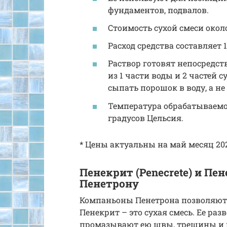
фундаментов, подвалов.
Стоимость сухой смеси около 3
Расход средства составляет 1 
Раствор готовят непосредст
из 1 части воды и 2 частей
сыпать порошок в воду, а не
Температура обрабатываемо
градусов Цельсия.
* Цены актуальны на май месяц 202
Пенекрит (Penecrete) и Пен
Пенетрону
Компаньоны Пенетрона позволяют
Пенекрит – это сухая смесь. Ее раз
промазывают ею швы, трещины и 