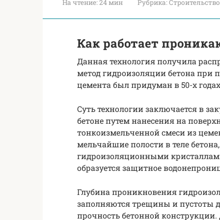
На чтение:
24 мин
Рубрика:
Строительство
Как работает проник
Данная технология получила распр
метод гидроизоляции бетона при 
цемента был придуман в 50-х годах 
Суть технологии заключается в за
бетоне путем нанесения на поверхн
тонкоизмельченной смеси из цемент
мельчайшие полости в теле бетон
гидроизоляционными кристаллами,
образуется защитное водонепрони
Глубина проникновения гидроизоля
заполняются трещины и пустоты до
прочность бетонной конструкции.