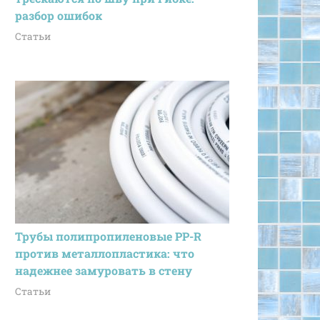
разбор ошибок
Статьи
Трубы полипропиленовые PP-R
против металлопластика: что
надежнее замуровать в стену
Статьи