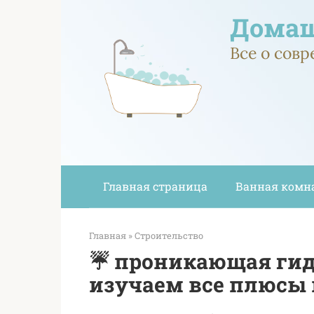
Перейти
Домаш
к
контенту
Все о сов
Главная страница
Ванная комн
Главная
»
Строительство
☔️ проникающая гид
изучаем все плюсы