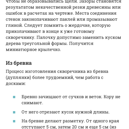
чтобы не образовывались щели. Зазоры становятся
результатом некачественной резки древесины или
ошибок в расчетах на чертеже. Места соединения
стенок законопачивают паклей или промазывают
глиной. Следует помнить о жердочке, которую
приколачивают в конце к уже готовому
скворечнику. Палочку допустимо заменить куском
дерева треугольной формы. Получится
миниатюрное крылечко.
Из бревна
Процесс изготовления скворечника из бревна
(дуплянки) более трудоемкий, чем работа с
досками:
Бревно зачищают от сучков и веток. Кору не
снимают.
От него отрезают кусок нужной длины.
На бревне делают разметку. От одного края
отступают 5 см, затем 20 см и еще 5 см (из