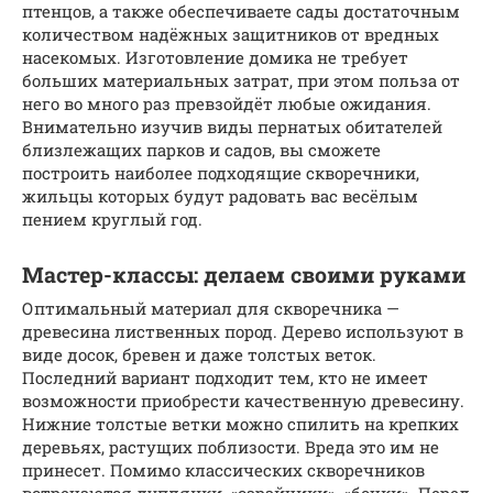
птенцов, а также обеспечиваете сады достаточным
количеством надёжных защитников от вредных
насекомых. Изготовление домика не требует
больших материальных затрат, при этом польза от
него во много раз превзойдёт любые ожидания.
Внимательно изучив виды пернатых обитателей
близлежащих парков и садов, вы сможете
построить наиболее подходящие скворечники,
жильцы которых будут радовать вас весёлым
пением круглый год.
Мастер-классы: делаем своими руками
Оптимальный материал для скворечника —
древесина лиственных пород. Дерево используют в
виде досок, бревен и даже толстых веток.
Последний вариант подходит тем, кто не имеет
возможности приобрести качественную древесину.
Нижние толстые ветки можно спилить на крепких
деревьях, растущих поблизости. Вреда это им не
принесет. Помимо классических скворечников
встречаются дуплянки, «сарайчики», «бочки». Перед