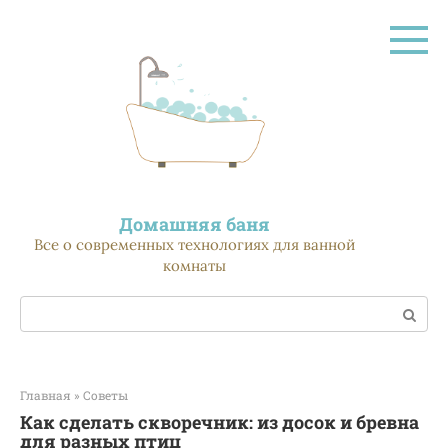
Перейти
к
контенту
Домашняя баня
Все о современных технологиях для ванной
комнаты
Поиск:
Главная
»
Советы
Как сделать скворечник: из досок и бревна
для разных птиц