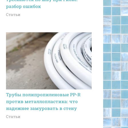
разбор ошибок
Статьи
Трубы полипропиленовые PP-R
против металлопластика: что
надежнее замуровать в стену
Статьи