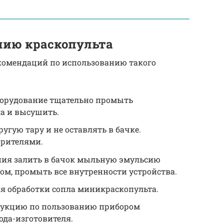
нию краскопульта
екомендаций по использованию такого
борудование тщательно промыть
ла и высушить.
ругую тару и не оставлять в бачке.
орителями.
ния залить в бачок мыльную эмульсию
ом, промыть все внутренности устройства.
ля обработки сопла миникраскопульта.
рукцию по пользованию прибором
ода-изготовителя.