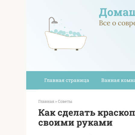
Перейти
Домаш
к
контенту
Все о сов
Главная страница
Ванная комн
Главная
»
Советы
Как сделать краско
своими руками