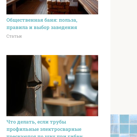
Общественная баня: польза,
правила и выбор заведения
Статьи
Что делать, если трубы
профильные электросварные
трескаются по шву при гибке: