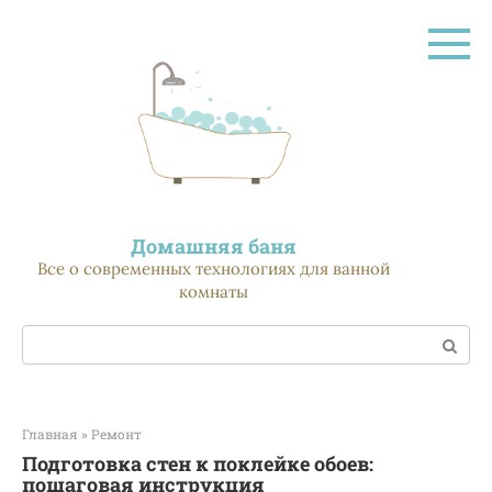
Перейти
к
контенту
Домашняя баня
Все о современных технологиях для ванной
комнаты
Поиск:
Главная
»
Ремонт
Подготовка стен к поклейке обоев:
пошаговая инструкция