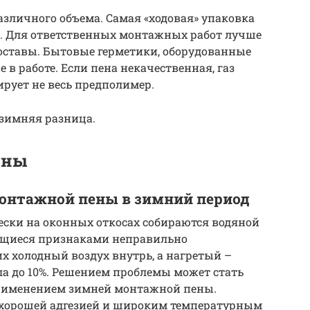
зличного объема. Самая «ходовая» упаковка
л. Для ответственных монтажных работ лучше
оставы. Бытовые герметики, оборудованные
 в работе. Если пена некачественная, газ
рует не весь предполимер.
\зимняя разница.
ены
онтажной пены в зимний период
ески на оконных откосах собираются водяной
яющиеся признаками неправильно
 холодный воздух внутрь, а нагретый –
ла до 10%. Решением проблемы может стать
рименением зимней монтажной пены.
 хорошей адгезией и широким температурным