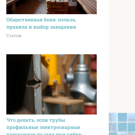
Общественная баня: польза,
правила и выбор заведения
Статьи
Что делать, если трубы
профильные электросварные
трескаются по шву при гибке: