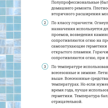
Полупрофессиональные (быт
домашнего ремонта. Плотнос
вторичного расширения мож
По классу горючести. Огнеу
назначения используется 
проемов, возведения камино
сопротивляются огню на про
самозатухающие герметики 
открытого пламени. Горючи
сопротивляются огню, при 
По температуре использова
всесезонные и зимние. Летн
выше. Всесезонные средств
температурах. Но если нуже
время года, лучше использо
герметики. Температура ба
отрицательной.