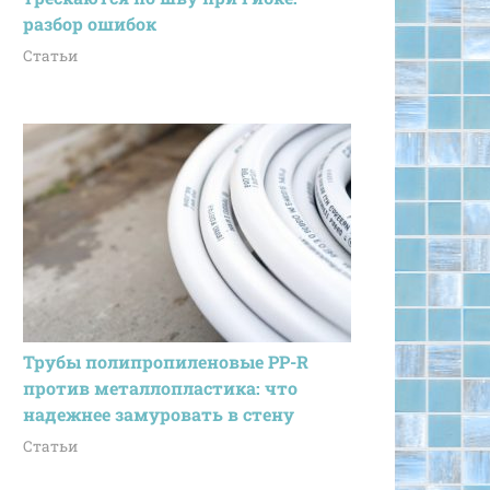
разбор ошибок
Статьи
Трубы полипропиленовые PP-R
против металлопластика: что
надежнее замуровать в стену
Статьи