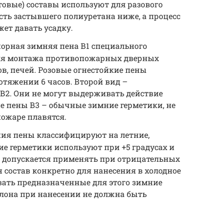
овые) составы используют для разового
ть застывшего полиуретана ниже, а процесс
ет давать усадку.
порная зимняя пена В1 специального
для монтажа противопожарных дверных
в, печей. Розовые огнестойкие пены
тяжении 6 часов. Второй вид –
В2. Они не могут выдерживать действие
е пены В3 – обычные зимние герметики, не
пожаре плавятся.
ния пены классифицируют на летние,
ие герметики используют при +5 градусах и
а допускается применять при отрицательных
н состав конкретно для нанесения в холодное
вать предназначенные для этого зимние
ллона при нанесении не должна быть