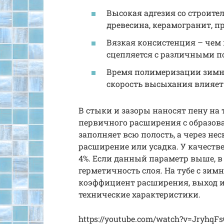
Высокая адгезия со строите
древесина, керамогранит, 
Вязкая консистенция – чем 
сцепляется с различными по
Время полимеризации зимней
скорость высыхания влияет
В стыки и зазоры наносят пену на 
первичного расширения с образова
заполняет всю полость, а через не
расширение или усадка. У качеств
4%. Если данный параметр выше, 
герметичность слоя. На тубе с зи
коэффициент расширения, выход и
технические характеристики.
https://youtube.com/watch?v=JryhqF