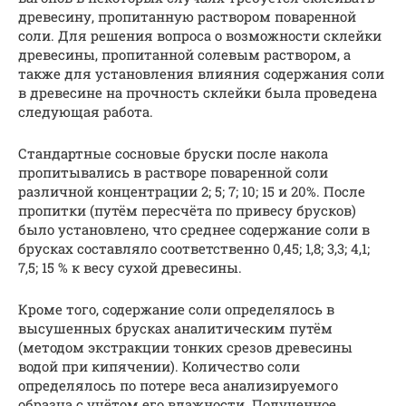
древесину, пропитанную рас­твором поваренной
соли. Для решения вопроса о возможности склейки
древесины, пропитанной солевым раствором, а
также для установления влияния содержания соли
в древесине на прочность склейки была проведена
следующая работа.
Стандартные сосновые бруски после накола
пропитывались в растворе поваренной соли
различной кон­центрации 2; 5; 7; 10; 15 и 20%. После
пропитки (путём пересчёта по привесу брусков)
было установлено, что среднее содержание со­ли в
брусках составляло соответственно 0,45; 1,8; 3,3; 4,1;
7,5; 15 % к весу сухой древесины.
Кроме того, содержание соли определялось в
высушенных брус­ках аналитическим путём
(методом экстракции тонких срезов дре­весины
водой при кипячении). Количество соли
определялось по потере веса анализируемого
образца с учётом его влажности. Полученное