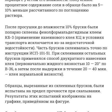
процентное содержание соли в образце было на 5—
10% меньше рассчитанного по поглощению
раствора.
После просушки до влажности 10% бруски были
попарно склее­ны фенолформальдегидным клеем
КБ-3 (применение казеинового клея КЦ в условиях
транспорта исключается из-за недостаточной
водостойкости). Часть брусков склеивалась точно по
инструкции ИСП-101-51. При склеивании остальных
брусков применялся спо­соб двукратного нанесения
клея (первоначально жидкого вязко­стью 10 — 20° по
В-36, а затем после выдержки в течение 20 — 40 мин.
— клея нормальной вязкости).
Образцы, вырезанные из склеенных брусков, были
испытаны на предел прочности при скалывании.
Результаты этих испыта­ний изображены на
графике, приведённом на фигуре.