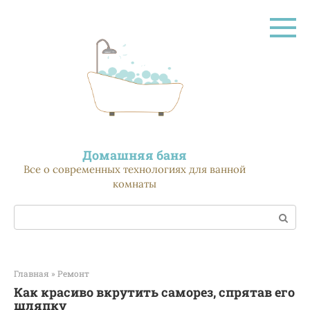
Перейти
к
контенту
Домашняя баня
Все о современных технологиях для ванной
комнаты
Поиск:
Главная
»
Ремонт
Как красиво вкрутить саморез, спрятав его
шляпку