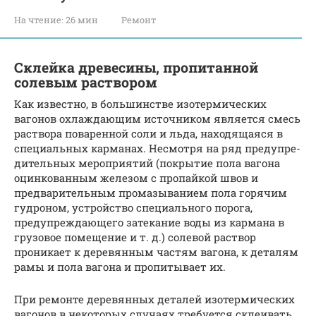
На чтение:
26 мин
Ремонт
Склейка древесины, пропитанной
солевым раствором
Как известно, в большинстве изотермических
вагонов охлажда­ющим источником является смесь
раствора поваренной соли и льда, находящаяся в
специальных карманах. Несмотря на ряд предупре­
дительных мероприятий (покрытие пола вагона
оцинкованным же­лезом с пропайкой швов и
предварительным промазыванием пола горячим
гудроном, устройство специального порога,
предупреж­дающего затекание воды из кармана в
грузовое помещение и т. д.) солевой раствор
проникает к деревянным частям вагона, к деталям
рамы и пола вагона и пропитывает их.
При ремонте деревянных деталей изотермических
вагонов в не­которых случаях требуется склеивать