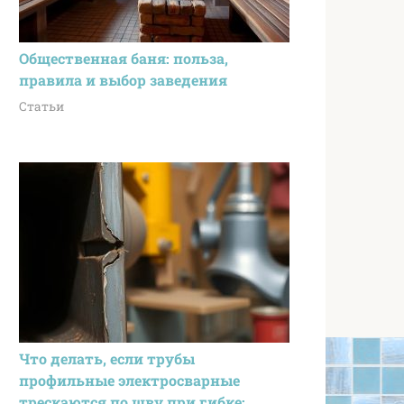
Общественная баня: польза,
правила и выбор заведения
Статьи
Что делать, если трубы
профильные электросварные
трескаются по шву при гибке: