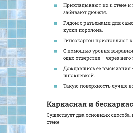
Прикладывают их к стене и 
забивают дюбеля.
Рядом с разъемами для само
куски поролона.
Гипсокартон приставляют к
С помощью уровня выравнив
одно отверстие – через нег
Дождавшись ее высыхания 
шпаклевкой.
Такую поверхность лучше вс
Каркасная и бескарка
Существует два основных способа,
стене: