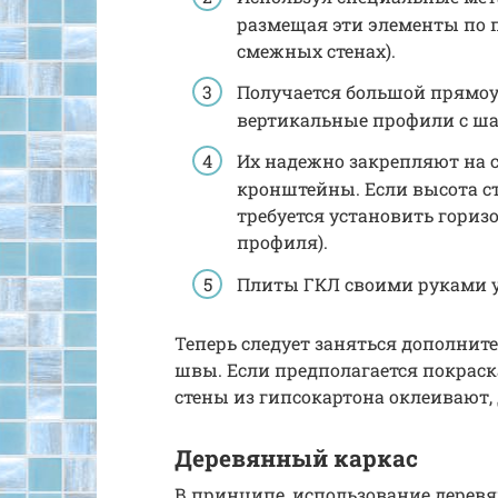
размещая эти элементы по п
смежных стенах).
Получается большой прямоуг
вертикальные профили с ша
Их надежно закрепляют на с
кронштейны. Если высота ст
требуется установить гори
профиля).
Плиты ГКЛ своими руками у
Теперь следует заняться дополните
швы. Если предполагается покраск
стены из гипсокартона оклеивают, 
Деревянный каркас
В принципе, использование деревян