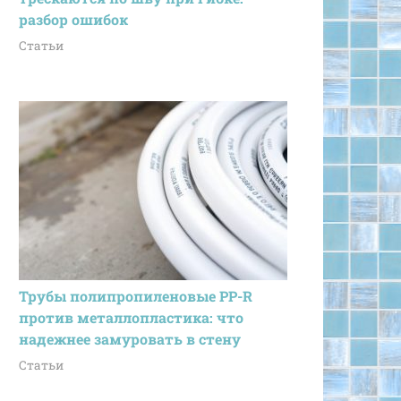
разбор ошибок
Статьи
Трубы полипропиленовые PP-R
против металлопластика: что
надежнее замуровать в стену
Статьи