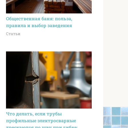
Общественная баня: польза,
правила и выбор заведения
Статьи
Что делать, если трубы
профильные электросварные
трескаются по шву при гибке: