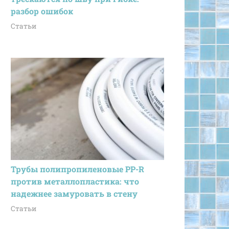
разбор ошибок
Статьи
Трубы полипропиленовые PP-R
против металлопластика: что
надежнее замуровать в стену
Статьи