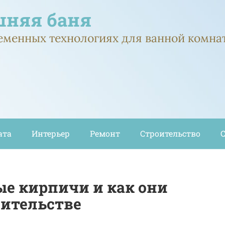
няя баня
ременных технологиях для ванной комна
ата
Интерьер
Ремонт
Строительство
ые кирпичи и как они
оительстве