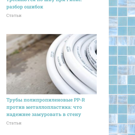
разбор ошибок
Статьи
Трубы полипропиленовые PP-R
против металлопластика: что
надежнее замуровать в стену
Статьи