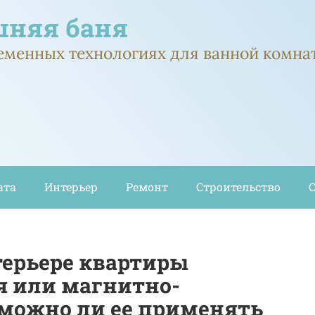
няя баня
ременных технологиях для ванной комна
ата
Интерьер
Ремонт
Строительство
терьере квартиры
я или магнитно-
 можно ли ее применять