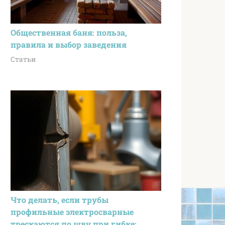
Общественная баня: польза,
правила и выбор заведения
Статьи
Что делать, если трубы
профильные электросварные
трескаются по шву при гибке: