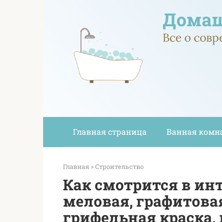
Перейти
Домаш
к
контенту
Все о сов
Главная страница
Ванная комн
Главная
»
Строительство
Как смотрится в ин
меловая, графитова
грифельная краска,