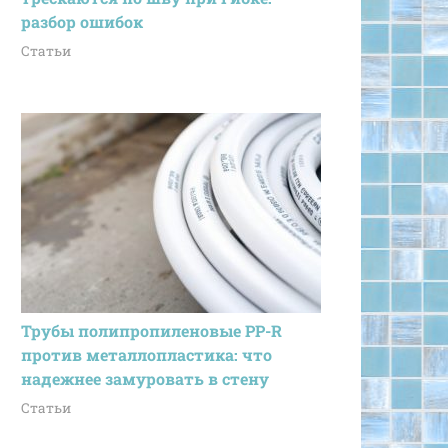
разбор ошибок
Статьи
Трубы полипропиленовые PP-R
против металлопластика: что
надежнее замуровать в стену
Статьи