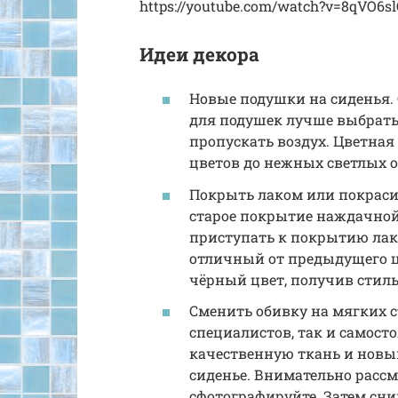
https://youtube.com/watch?v=8qVO6s
Идеи декора
Новые подушки на сиденья. 
для подушек лучше выбрать
пропускать воздух. Цветная
цветов до нежных светлых о
Покрыть лаком или покрасит
старое покрытие наждачной
приступать к покрытию лак
отличный от предыдущего ц
чёрный цвет, получив стил
Сменить обивку на мягких с
специалистов, так и самост
качественную ткань и новы
сиденье. Внимательно рассмо
сфотографируйте. Затем сни