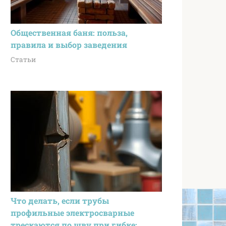
Общественная баня: польза,
правила и выбор заведения
Статьи
Что делать, если трубы
профильные электросварные
трескаются по шву при гибке: