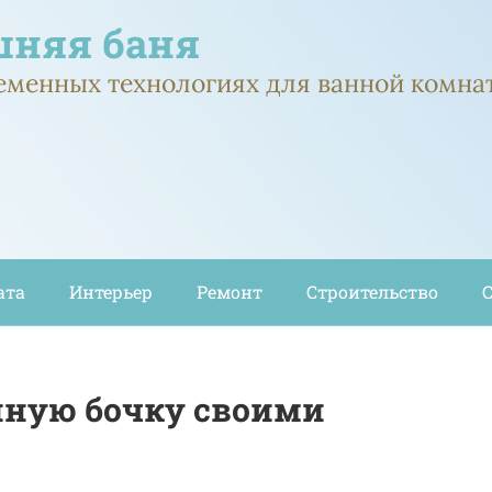
няя баня
ременных технологиях для ванной комна
ата
Интерьер
Ремонт
Строительство
нную бочку своими