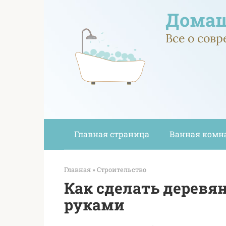
Перейти
Домаш
к
контенту
Все о сов
Главная страница
Ванная комн
Главная
»
Строительство
Как сделать деревя
руками