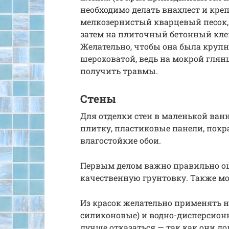
необходимо делать внахлест и креп
мелкозернистый кварцевый песок,
затем на плиточный бетонный кле
Желательно, чтобы она была крупно
шероховатой, ведь на мокрой глян
получить травмы.
Стены
Для отделки стен в маленькой ва
плитку, пластиковые панели, покр
влагостойкие обои.
Первым делом важно правильно ош
качественную грунтовку. Также м
Из красок желательно применять 
силиконовые) и водно-дисперсион
лучше отказаться — так как они до