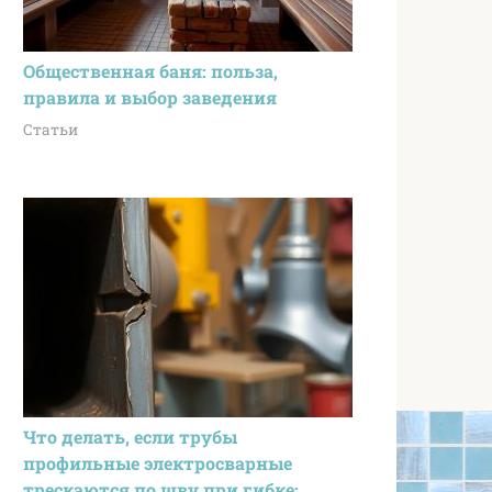
Общественная баня: польза,
правила и выбор заведения
Статьи
Что делать, если трубы
профильные электросварные
трескаются по шву при гибке: