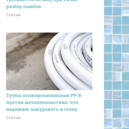
разбор ошибок
Статьи
Трубы полипропиленовые PP-R
против металлопластика: что
надежнее замуровать в стену
Статьи