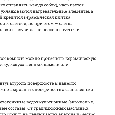
ко сплавлять между собой), насыпается
 укладываются нагревательные элементы, а
й крепится керамическая плитка.
й и светлой, но при этом — слегка
цевой глазури легко поскользнуться и
нной комнате можно применять керамическую
аску, искусственный камень или
тукатурить поверхность и нанести
ожно выровнять поверхность аквапанелями
нетоксичные водоэмульсионные (акриловые,
ные составы. От традиционных масляных
лго сохнут, выделяют запах ацетона и быстро