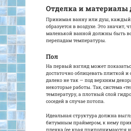
Отделка и материалы
Принимая ванну или душ, каждый 
образуется в воздухе. Это значит,
маленькой ванной должны быть 
перепадам температуры.
Пол
На первый взгляд может показаться
достаточно облицевать плиткой и с
далеко не так — под верхним деко
некоторые работы. Так, система «
температуру, а плотный слой гидр
соседей в случае потопа.
Идеальная структура должна выгля
битумным праймером, к нему при
пленка (ее края приподнимаются на