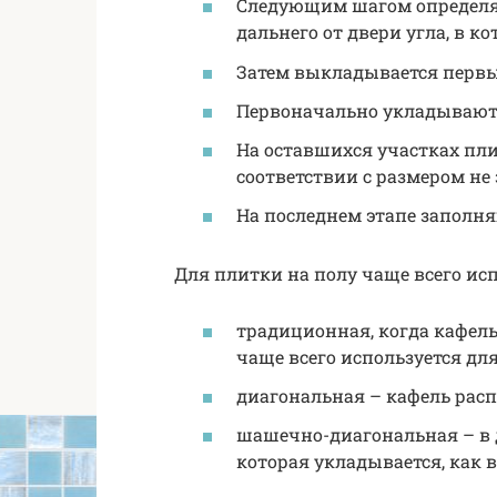
Следующим шагом определяе
дальнего от двери угла, в к
Затем выкладывается первы
Первоначально укладываютс
На оставшихся участках пли
соответствии с размером не
На последнем этапе заполн
Для плитки на полу чаще всего исп
традиционная, когда кафель
чаще всего используется дл
диагональная – кафель распо
шашечно-диагональная – в д
которая укладывается, как 