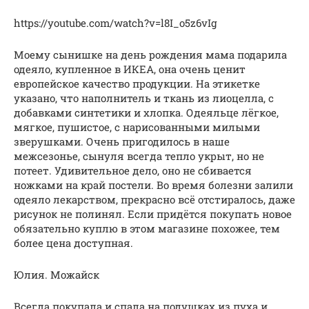
https://youtube.com/watch?v=l8I_o5z6vIg
Моему сынишке на день рождения мама подарила
одеяло, купленное в ИКЕА, она очень ценит
европейское качество продукции. На этикетке
указано, что наполнитель и ткань из лиоцелла, с
добавками синтетики и хлопка. Одеяльце лёгкое,
мягкое, пушистое, с нарисованными милыми
зверушками. Очень пригодилось в наше
межсезонье, сынуля всегда тепло укрыт, но не
потеет. Удивительное дело, оно не сбивается
ножками на край постели. Во время болезни залили
одеяло лекарством, прекрасно всё отстиралось, даже
рисунок не полинял. Если придётся покупать новое
обязательно куплю в этом магазине похожее, тем
более цена доступная.
Юлия. Можайск
Всегда покупала и спала на подушках из пуха и