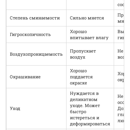
сост
Прак
Степень сминаемости
Сильно мнется
мнет
Хорошо
Высо
Гигроскопичность
впитывает влагу
гигр
Пропускает
Не п
Воздухопроницаемость
воздух
возд
Хорошо
Хоро
Окрашивание
поддается
окра
окраске
Нуждается в
Не тр
деликатном
особо
уходе. Может
Уход
Допу
быстро
глажк
истереться и
любо
деформироваться