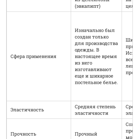
(эвкалипт)
целл
Изначально был
создан только
Широ
для производства
прим
одежды. В
Испол
Сфера применения
настоящее время
всех 
из него
легк
изготавливают
пром
еще и шикарное
постельное белье.
Средняя степень
Сред
Эластичность
эластичности
элас
Сохр
прочн
Прочность
Прочный
мокр