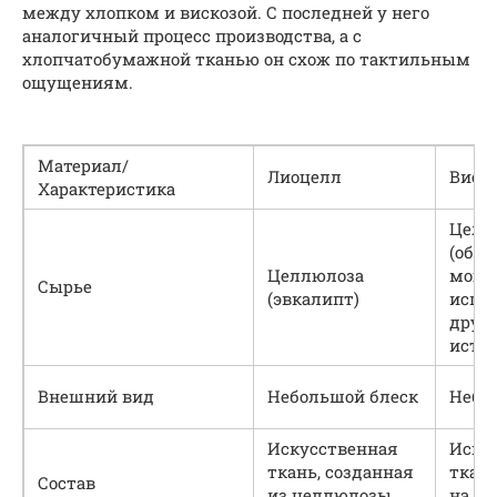
между хлопком и вискозой. С последней у него
аналогичный процесс производства, а с
хлопчатобумажной тканью он схож по тактильным
ощущениям.
Материал/
Лиоцелл
Виск
Характеристика
Целл
(обыч
Целлюлоза
могу
Сырье
(эвкалипт)
испо
друг
исто
Внешний вид
Небольшой блеск
Небо
Искусственная
Иску
ткань, созданная
ткань
Состав
из целлюлозы
на ос