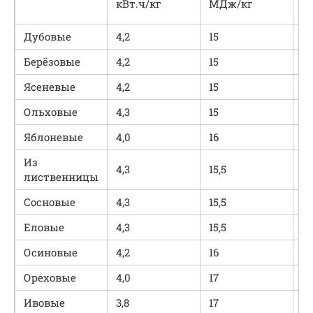
кВт.ч/кг
МДж/кг
с
Дубовые
4,2
15
2,
Берёзовые
4,2
15
1,
Ясеневые
4,2
15
2,
Ольховые
4,3
15
2,
Яблоневые
4,0
16
1,
Из
4,3
15,5
1,
лиственницы
Сосновые
4,3
15,5
1,
Еловые
4,3
15,5
1,
Осиновые
4,2
16
1,
Ореховые
4,0
17
1,
Ивовые
3,8
17
1,